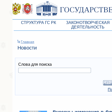
СТРУКТУРА ГС РК
ЗАКОНОТВОРЧЕСКАЯ
ДЕЯТЕЛЬНОСТЬ
Руководство ГС РК
Законопроекты
Главная
Президиум ГС РК
Бюджет Республики Кры
Новости
Депутатский корпус
Законы
Комитеты ГС РК
Антикоррупционная эксп
Слова для поиска
Депутатские фракции ГС РК
Независимая антикорруп
Аппарат ГС РК
Информация
Советники Председателя ГС РК
Схема законодательного
По
Управление делами ГС РК
Статистика законотворч
Поиск депутата по округу