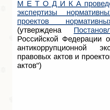
М Е Т О Д И К А провед
экспертизы норматив
проектов норматив
(утверждена
Постанов
Российской Федерации о
антикоррупционной эк
правовых актов и проект
актов")