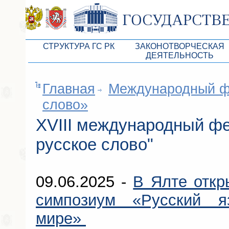
СТРУКТУРА ГС РК
ЗАКОНОТВОРЧЕСКАЯ
ДЕЯТЕЛЬНОСТЬ
Руководство ГС РК
Законопроекты
Главная
Международный фе
Президиум ГС РК
Бюджет Республики Кры
слово»
Депутатский корпус
Законы
XVIII международный фе
Комитеты ГС РК
Антикоррупционная эксп
русское слово"
Депутатские фракции ГС РК
Независимая антикорруп
Аппарат ГС РК
Информация
09.06.2025 -
В Ялте отк
Советники Председателя ГС РК
Схема законодательного
симпозиум «Русский я
Управление делами ГС РК
Статистика законотворч
мире»
Поиск депутата по округу