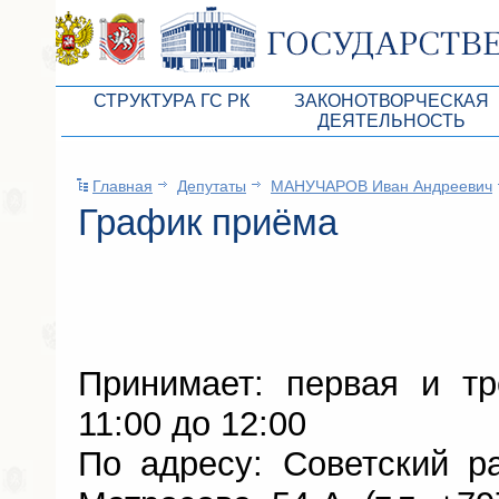
СТРУКТУРА ГС РК
ЗАКОНОТВОРЧЕСКАЯ
ДЕЯТЕЛЬНОСТЬ
Руководство ГС РК
Законопроекты
Главная
Депутаты
МАНУЧАРОВ Иван Андреевич
Президиум ГС РК
Бюджет Республики Кры
График приёма
Депутатский корпус
Законы
Комитеты ГС РК
Антикоррупционная эксп
Депутатские фракции ГС РК
Независимая антикорруп
Аппарат ГС РК
Информация
Принимает: первая и тр
Советники Председателя ГС РК
Схема законодательного
11:00 до 12:00
Управление делами ГС РК
Статистика законотворч
По адресу: Советский ра
Поиск депутата по округу