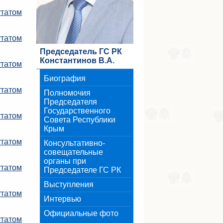
татом
утатом
Председатель ГС РК
Константинов В.А.
утатом
Биография
татом
Полномочия
Председателя
Государственного
утатом
Совета Республики
Крым
утатом
Консультативно-
совещательные
органы при
утатом
Председателе ГС РК
Выступления
утатом
Интервью
Официальные фото
утатом