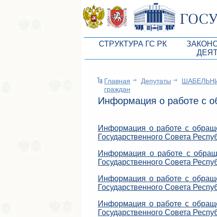
СТРУКТУРА ГС РК
ЗАКОН
ДЕЯ
Руководство ГС РК
Законоп
Главная
Депутаты
ШАБЕЛЬНИ
Президиум ГС РК
Бюджет 
граждан
Депутатский корпус
Информация о работе с 
Законы
Комитеты ГС РК
Антикор
Информация о работе с обраще
Депутатские фракции ГС РК
Независ
Государственного Совета Респу
Аппарат ГС РК
Информ
Информация о работе с обращ
Государственного Совета Респуб
Советники Председателя ГС РК
Схема за
Информация о работе с обраще
Управление делами ГС РК
Статисти
Государственного Совета Респу
Информация о работе с обраще
Поиск депутата по округу
Государственного Совета Респу