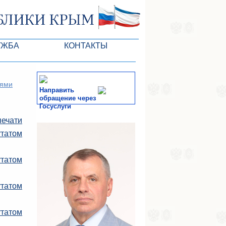
УЖБА
КОНТАКТЫ
РК
иями
Направить
обращение через
Госуслуги
печати
ктов ГС
СМИ
утатом
-службы
татом
утатом
утатом