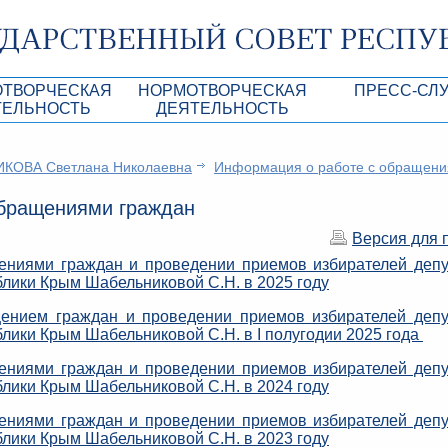
ОТВОРЧЕСКАЯ
НОРМОТВОРЧЕСКАЯ
ПРЕСС-СЛ
ТЕЛЬНОСТЬ
ДЕЯТЕЛЬНОСТЬ
роекты
Нормативные правовые и иные акты ГС 
Анонсы
КОВА Светлана Николаевна
Информация о работе с обращен
Республики Крым
Повестки дня
Лента новостей
обращениями граждан
Aкты Президиума ГС РК
Фотогалерея
Версия для 
рупционная экспертиза
Проекты нормативных правовых и иных а
Аккредитация 
РК
ниями граждан и проведении приемов избирателей деп
имая антикоррупционная экспертиза
Контакты пресс
блики Крым Шабельниковой С.Н. в 2025 году
ация
ением граждан и проведении приемов избирателей депу
лики Крым Шабельниковой С.Н. в I полугодии 2025 года
конодательного процесса в РК
ниями граждан и проведении приемов избирателей деп
ка законотворчества
блики Крым Шабельниковой С.Н. в 2024 году
ниями граждан и проведении приемов избирателей деп
блики Крым Шабельниковой С.Н. в 2023 году