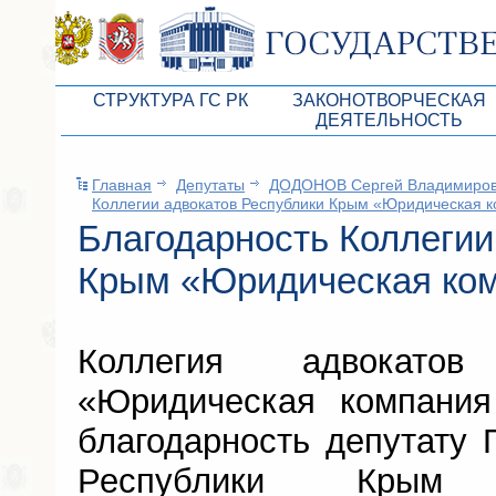
СТРУКТУРА ГС РК
ЗАКОНОТВОРЧЕСКАЯ
ДЕЯТЕЛЬНОСТЬ
Руководство ГС РК
Законопроекты
Главная
Депутаты
ДОДОНОВ Сергей Владимиро
Президиум ГС РК
Бюджет Республики Кры
Коллегии адвокатов Республики Крым «Юридическая 
Депутатский корпус
Благодарность Коллегии
Законы
Комитеты ГС РК
Антикоррупционная эксп
Крым «Юридическая ко
Депутатские фракции ГС РК
Независимая антикорруп
Аппарат ГС РК
Информация
Коллегия адвокато
Советники Председателя ГС РК
Схема законодательного
«Юридическая компания
Управление делами ГС РК
Статистика законотворч
благодарность депутату 
Поиск депутата по округу
Республики Крым