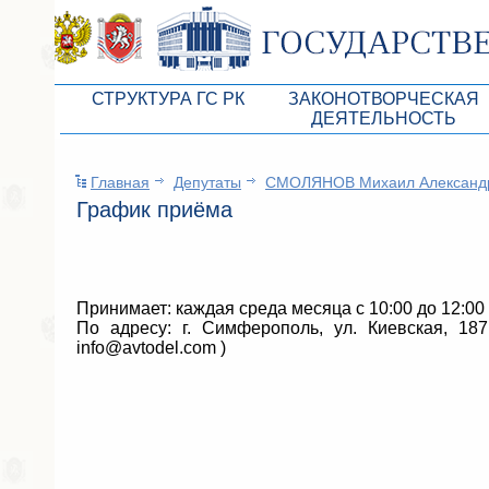
СТРУКТУРА ГС РК
ЗАКОНОТВОРЧЕСКАЯ
ДЕЯТЕЛЬНОСТЬ
Руководство ГС РК
Законопроекты
Главная
Депутаты
СМОЛЯНОВ Михаил Александ
Президиум ГС РК
Бюджет Республики Кры
График приёма
Депутатский корпус
Законы
Комитеты ГС РК
Антикоррупционная эксп
Депутатские фракции ГС РК
Независимая антикорруп
Принимает: каждая среда месяца с 10:00 до 12:00
По адресу: г. Симферополь, ул. Киевская, 187, 
Аппарат ГС РК
Информация
info@avtodel.com )
Советники Председателя ГС РК
Схема законодательного
Управление делами ГС РК
Статистика законотворч
Поиск депутата по округу