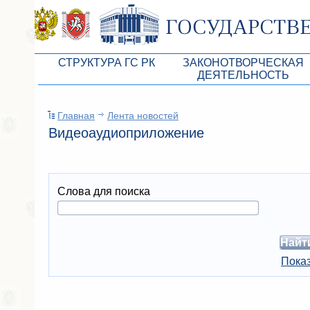
СТРУКТУРА ГС РК
ЗАКОНОТВОРЧЕСКАЯ
ДЕЯТЕЛЬНОСТЬ
Руководство ГС РК
Законопроекты
Главная
Лента новостей
Президиум ГС РК
Бюджет Республики Кры
Видеоаудиоприложение
Депутатский корпус
Законы
Комитеты ГС РК
Антикоррупционная эксп
Слова для поиска
Депутатские фракции ГС РК
Независимая антикорруп
Аппарат ГС РК
Информация
Советники Председателя ГС РК
Схема законодательного
Показ
Управление делами ГС РК
Статистика законотворч
Поиск депутата по округу