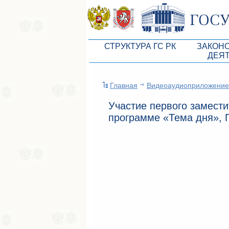
СТРУКТУРА ГС РК
ЗАКОН
ДЕЯ
Руководство ГС РК
Законоп
Главная
Видеоаудиоприложение
Президиум ГС РК
Бюджет 
Участие первого замест
Депутатский корпус
Законы
программе «Тема дня»,
Комитеты ГС РК
Антикор
Депутатские фракции ГС РК
Независ
Аппарат ГС РК
Информ
Советники Председателя ГС РК
Схема за
Управление делами ГС РК
Статисти
Поиск депутата по округу