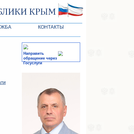
УЖБА
КОНТАКТЫ
РК
Направить
обращение через
Госуслуги
ктов ГС
СМИ
ати
-службы