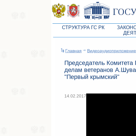
СТРУКТУРА ГС РК
ЗАКОН
ДЕЯ
Руководство ГС РК
Законоп
Главная
Видеоаудиоприложение
Президиум ГС РК
Бюджет 
Председатель Комитета Г
Депутатский корпус
Законы
делам ветеранов А.Шувал
Комитеты ГС РК
Антикор
"Первый крымский"
Депутатские фракции ГС РК
Независ
Аппарат ГС РК
Информ
14.02.2017
Советники Председателя ГС РК
Схема за
Управление делами ГС РК
Статисти
Поиск депутата по округу