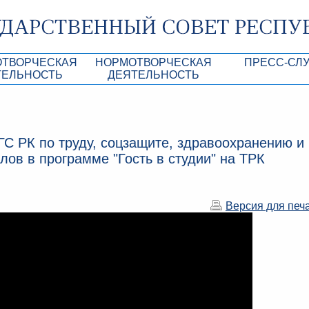
ОТВОРЧЕСКАЯ
НОРМОТВОРЧЕСКАЯ
ПРЕСС-СЛ
ТЕЛЬНОСТЬ
ДЕЯТЕЛЬНОСТЬ
роекты
Нормативные правовые и иные акты ГС 
Анонсы
Республики Крым
Повестки дня
Лента новостей
С РК по труду, соцзащите, здравоохранению и
Aкты Президиума ГС РК
Фотогалерея
ов в программе "Гость в студии" на ТРК
рупционная экспертиза
Проекты нормативных правовых и иных а
Аккредитация 
РК
имая антикоррупционная экспертиза
Контакты пресс
Версия для печ
ация
конодательного процесса в РК
ка законотворчества