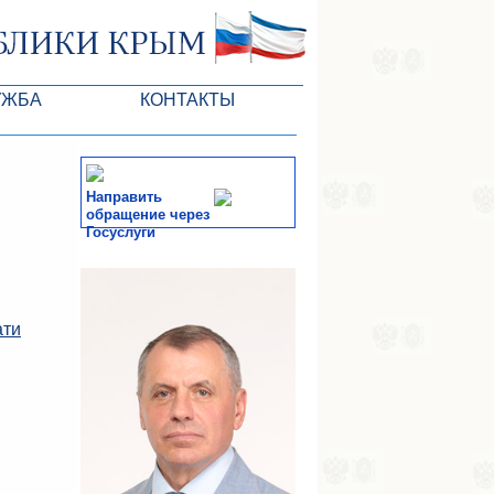
УЖБА
КОНТАКТЫ
РК
Направить
обращение через
Госуслуги
ктов ГС
СМИ
-службы
ати