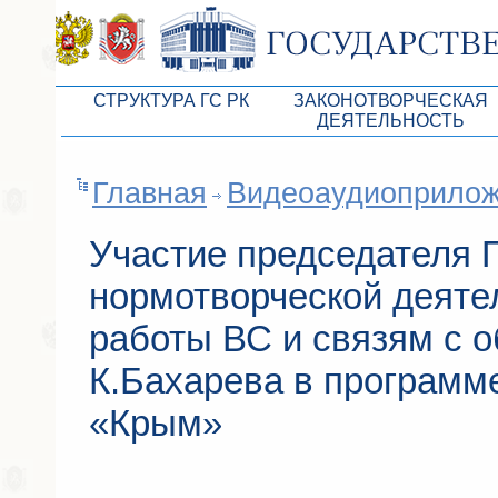
СТРУКТУРА ГС РК
ЗАКОНОТВОРЧЕСКАЯ
ДЕЯТЕЛЬНОСТЬ
Руководство ГС РК
Законопроекты
Главная
Видеоаудиоприло
Президиум ГС РК
Бюджет Республики Кры
Депутатский корпус
Законы
Участие председателя 
Комитеты ГС РК
Антикоррупционная эксп
нормотворческой деяте
Депутатские фракции ГС РК
Независимая антикорруп
работы ВС и связям с 
Аппарат ГС РК
Информация
К.Бахарева в программ
Советники Председателя ГС РК
Схема законодательного
«Крым»
Управление делами ГС РК
Статистика законотворч
Поиск депутата по округу