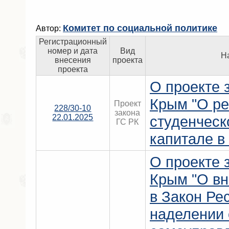
Комитет по социальной политике
Автор:
Регистрационный
номер и дата
Вид
Н
внесения
проекта
проекта
О проекте 
Крым "О р
Проект
228/30-10
закона
22.01.2025
студенческ
ГС РК
капитале в
О проекте 
Крым "О вн
в Закон Ре
наделении 