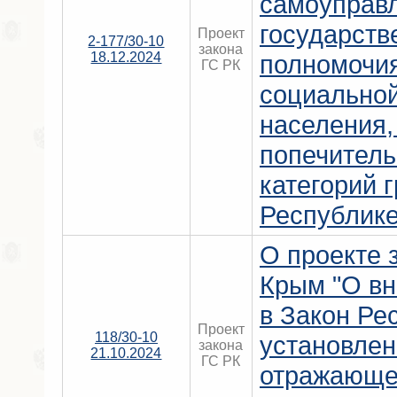
самоуправ
государст
Проект
2-177/30-10
закона
18.12.2024
полномочи
ГС РК
социально
населения,
попечитель
категорий 
Республике
О проекте 
Крым "О вн
в Закон Ре
Проект
118/30-10
установле
закона
21.10.2024
ГС РК
отражающе