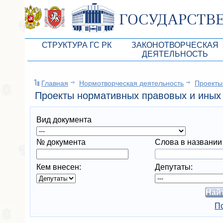
СТРУКТУРА ГС РК
ЗАКОНОТВОРЧЕСКАЯ
ДЕЯТЕЛЬНОСТЬ
Руководство ГС РК
Законопроекты
Главная
Нормотворческая деятельность
Проекты
Президиум ГС РК
Бюджет Республики Кры
Проекты нормативных правовых и иных 
Депутатский корпус
Законы
Вид документа
Комитеты ГС РК
Антикоррупционная эксп
Депутатские фракции ГС РК
Независимая антикорруп
№ документа
Слова в названии
Аппарат ГС РК
Информация
Кем внесен:
Депутаты:
Советники Председателя ГС РК
Схема законодательного
Управление делами ГС РК
Статистика законотворч
По
Поиск депутата по округу