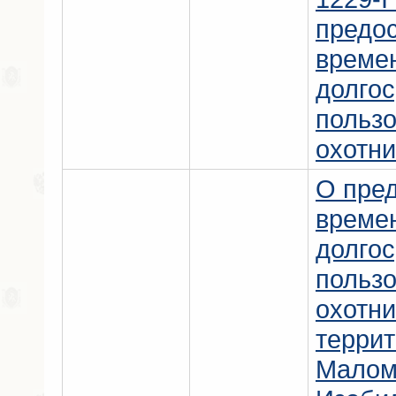
предо
време
долго
польз
охотни
О пре
време
долго
польз
охотни
терри
Малом