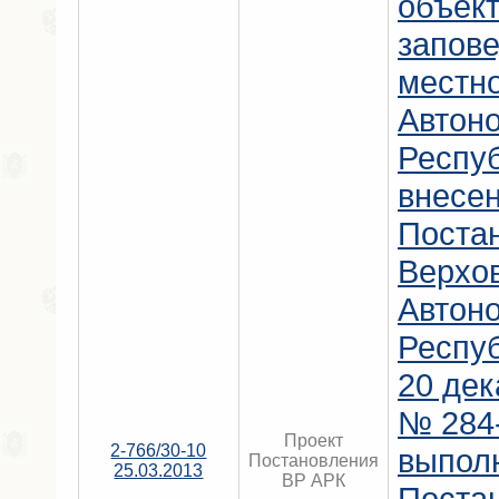
объект
запов
местно
Автон
Респу
внесен
Поста
Верхо
Автон
Респу
20 дек
№ 284-
Проект
2-766/30-10
выпол
Постановления
25.03.2013
ВР АРК
Поста