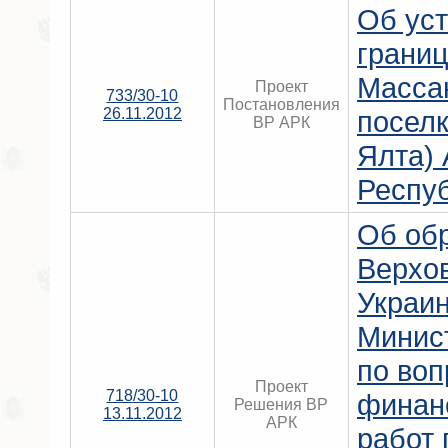
Об ус
границ
Масса
Проект
733/30-10
Постановления
26.11.2012
поселк
ВР АРК
Ялта)
Респу
Об об
Верхо
Украин
Минис
по воп
Проект
718/30-10
финан
Решения ВР
13.11.2012
АРК
работ 