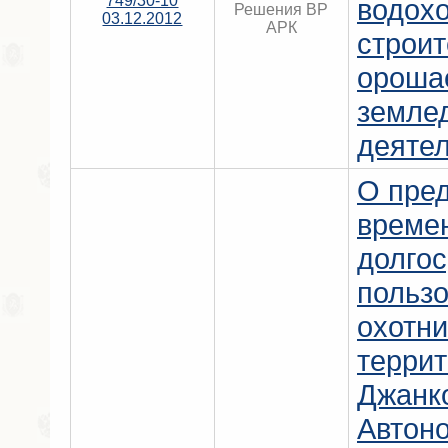
749/30-10
водох
Решения ВР
03.12.2012
АРК
строит
ороша
земле
деятел
О пре
време
долго
польз
охотни
терри
Джанк
Автон