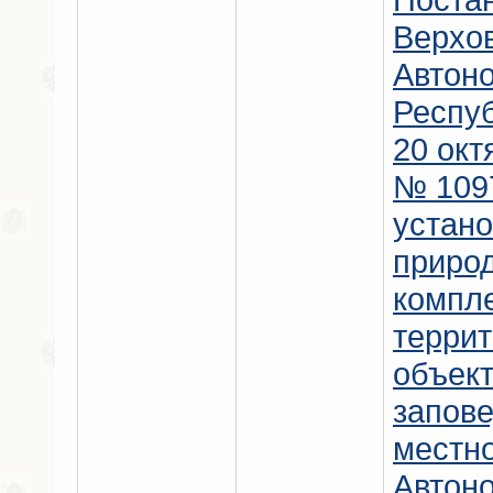
Верхо
Автон
Респу
20 окт
№ 1097
устано
приро
компл
террит
объект
запов
местно
Автон