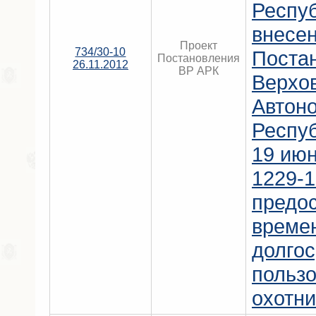
Респу
внесен
Проект
734/30-10
Поста
Постановления
26.11.2012
ВР АРК
Верхо
Автон
Респу
19 июн
1229-1
предо
време
долго
польз
охотни