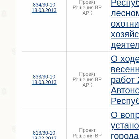
Респу
Проект
834/30-10
Решения ВР
18.03.2013
лесно
АРК
охотн
хозяйс
деятел
О ход
весен
Проект
833/30-10
работ 
Решения ВР
18.03.2013
АРК
Автон
Респу
О воп
устано
Проект
813/30-10
город
Решения ВР
18.02.2013