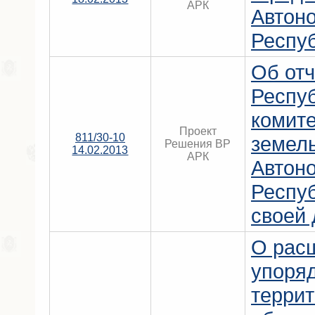
АРК
Автон
Респу
Об отч
Респу
комите
Проект
811/30-10
земел
Решения ВР
14.02.2013
АРК
Автон
Респу
своей 
О рас
упоряд
террит