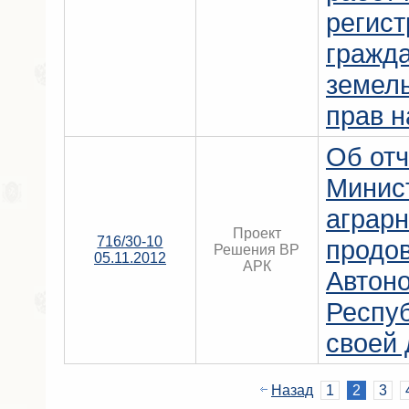
регис
гражд
земель
прав н
Об отч
Минис
аграрн
Проект
716/30-10
продо
Решения ВР
05.11.2012
АРК
Автон
Респу
своей 
Назад
1
2
3