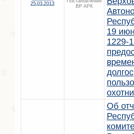
Верхо
Постановления
25.03.2013
ВР АРК
Автон
Респу
19 июн
1229-1
предо
време
долго
польз
охотни
Об отч
Респу
комит