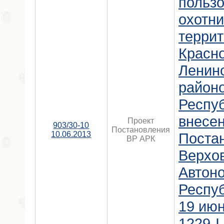
польз
охотни
терри
Красно
Ленинс
район
Респу
внесен
Проект
903/30-10
Постановления
10.06.2013
Поста
ВР АРК
Верхо
Автон
Респу
19 июн
1229-I