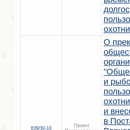
долго
польз
охотни
О пре
общес
орган
"Обще
и рыб
польз
охотн
и внес
в Пос
Проект
839/30-10