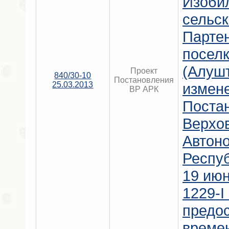
Изоби
сельск
Партен
поселк
(Алушт
Проект
840/30-10
Постановления
25.03.2013
измен
ВР АРК
Поста
Верхо
Автон
Респу
19 июн
1229-I
предо
време