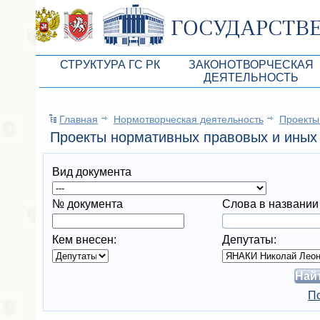
СТРУКТУРА ГС РК
ЗАКОНОТВОРЧЕСКАЯ
ДЕЯТЕЛЬНОСТЬ
Руководство ГС РК
Законопроекты
Главная
Нормотворческая деятельность
Проекты
Президиум ГС РК
Бюджет Республики Кры
Проекты нормативных правовых и иных 
Депутатский корпус
Законы
Вид документа
Комитеты ГС РК
Антикоррупционная эксп
Депутатские фракции ГС РК
Независимая антикорруп
№ документа
Слова в названии
Аппарат ГС РК
Информация
Кем внесен:
Депутаты:
Советники Председателя ГС РК
Схема законодательного
Управление делами ГС РК
Статистика законотворч
По
Поиск депутата по округу