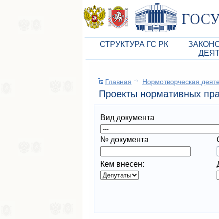
СТРУКТУРА ГС РК
ЗАКОН
ДЕЯ
Руководство ГС РК
Законоп
Главная
Нормотворческая деят
Президиум ГС РК
Бюджет 
Проекты нормативных пра
Депутатский корпус
Законы
Вид документа
Комитеты ГС РК
Антикор
Депутатские фракции ГС РК
Независ
№ документа
Аппарат ГС РК
Информ
Кем внесен:
Советники Председателя ГС РК
Схема за
Управление делами ГС РК
Статисти
Поиск депутата по округу