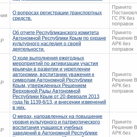
Принято
О вопросах регистрации транспортных
Постановл
ния
средств.
ГС РК без
поправок
Об отчете Республиканского комитета
Принято
Автономной Республики Крым по охране
Решение 
ВР
культурного наследия о своей
АРК без
деятельности.
поправок
О ходе выполнения ежегодных
мероприятий по активизации участия
крымчан в развитии и укреплении
автономии, воспитанию уважения к
Принято
символам Автономной Республики
Решение 
ВР
Крым, утвержденных Решением
АРК без
Верховной Рады Автономной
поправок
Республики Крым от 20 февраля 2013
года № 1139-6/13, и внесении изменений
в них.
О мерах, направленных на повышение
уровня культурного и патриотического
Принято
воспитания учащихся учебных
Решение 
ВР
заведений в Автономной Республике
АРК без