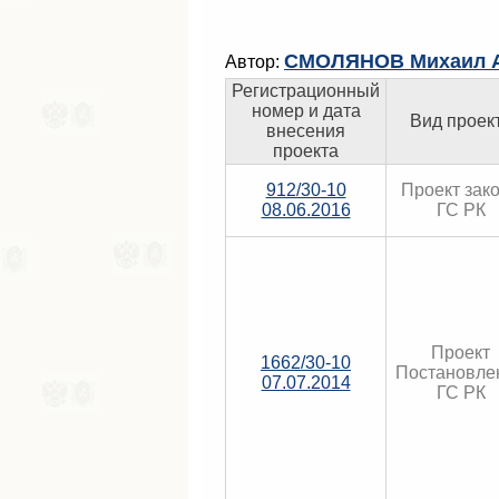
СМОЛЯНОВ Михаил А
Автор:
Регистрационный
номер и дата
Вид проек
внесения
проекта
912/30-10
Проект зак
08.06.2016
ГС РК
Проект
1662/30-10
Постановле
07.07.2014
ГС РК