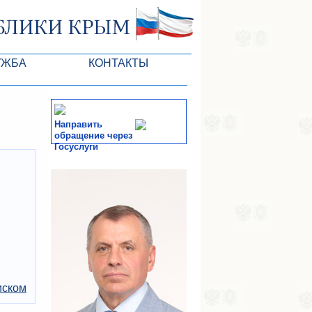
УЖБА
КОНТАКТЫ
РК
Направить
обращение через
Госуслуги
ктов ГС
СМИ
-службы
иском