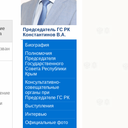
ие
Председатель ГС РК
а
Константинов В.А.
Биография
озван
Полномочия
Председателя
Государственного
Совета Республики
Крым
Консультативно-
совещательные
органы при
ение
Председателе ГС РК
и
Выступления
Интервью
Официальные фото