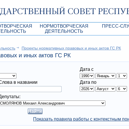
ОТВОРЧЕСКАЯ
НОРМОТВОРЧЕСКАЯ
ПРЕСС-СЛ
ТЕЛЬНОСТЬ
ДЕЯТЕЛЬНОСТЬ
роекты
Нормативные правовые и иные акты ГС 
Анонсы
ельность
Проекты нормативных правовых и иных актов ГС РК
Республики Крым
Повестки дня
Лента новостей
вовых и иных актов ГС РК
Aкты Президиума ГС РК
Фотогалерея
Дата с
рупционная экспертиза
Проекты нормативных правовых и иных а
Аккредитация 
РК
имая антикоррупционная экспертиза
Контакты пресс
Слова в названии
Дата по
ация
Депутаты:
конодательного процесса в РК
ка законотворчества
Показать правила работы с контекстным по