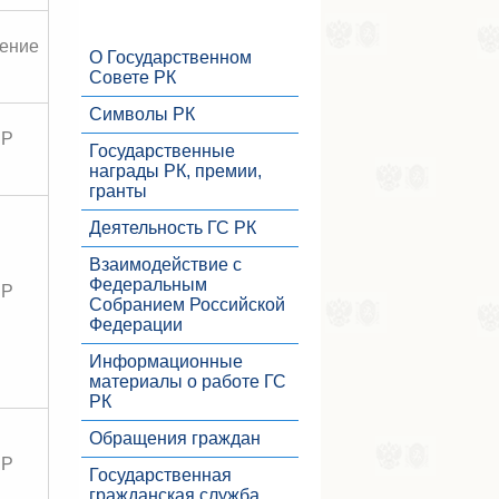
ение
О Государственном
Совете РК
Символы РК
ВР
Государственные
награды РК, премии,
гранты
Деятельность ГС РК
Взаимодействие с
Федеральным
ВР
Собранием Российской
Федерации
Информационные
материалы о работе ГС
РК
Обращения граждан
ВР
Государственная
гражданская служба