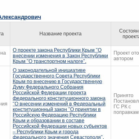
лександрович
Состоян
та
Название проекта
проект
О проекте закона Республики Крым "О
она
Проект от
внесении изменения в Закон Республики
автором
Крым "О транспортном налоге".
О законодательной инициативе
Государственного Совета Республики
Крым по внесению в Государственную
Думу Федерального Собрания
Российской Федерации проекта
Принято
федерального конституционного закона
Постановл
ния
"О внесении изменений в Федеральный
ГС РК с
конституционный закон "О принятии в
поправкам
Российскую Федерацию Республики
Крым и образовании в составе
Российской Федерации новых субъектов
– Республики Крым и города
федерального значения Севастополя".