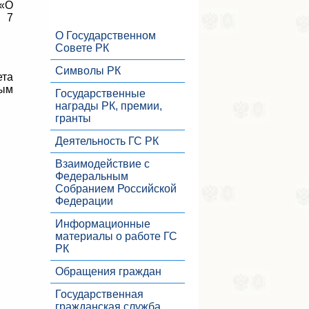
 «О
й 7
О Государственном
Совете РК
Символы РК
ета
рым
Государственные
награды РК, премии,
гранты
Деятельность ГС РК
Взаимодействие с
Федеральным
Собранием Российской
Федерации
Информационные
материалы о работе ГС
РК
Обращения граждан
Государственная
гражданская служба