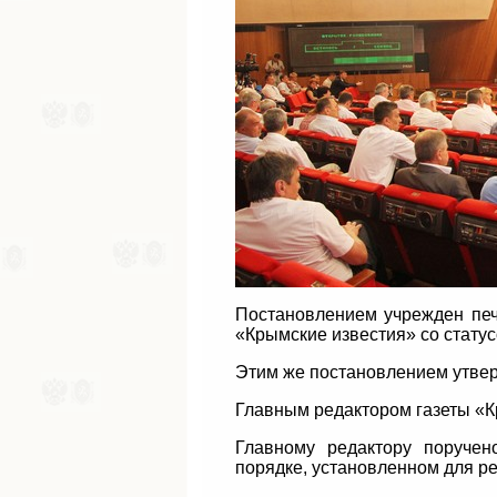
Постановлением учрежден печ
«Крымские известия» со стату
Этим же постановлением утвер
Главным редактором газеты «К
Главному редактору поручен
порядке, установленном для р