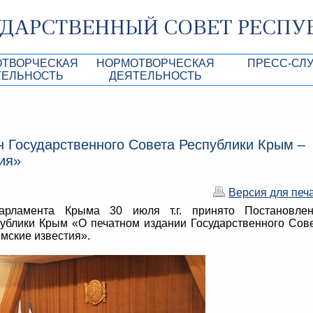
ОТВОРЧЕСКАЯ
НОРМОТВОРЧЕСКАЯ
ПРЕСС-СЛ
ТЕЛЬНОСТЬ
ДЕЯТЕЛЬНОСТЬ
роекты
Нормативные правовые и иные акты ГС 
Анонсы
Республики Крым
Повестки дня
Лента новостей
н Государственного Совета Республики Крым –
Aкты Президиума ГС РК
Фотогалерея
ия»
рупционная экспертиза
Проекты нормативных правовых и иных а
Аккредитация 
РК
Версия для печ
имая антикоррупционная экспертиза
Контакты пресс
арламента Крыма 30 июля т.г. принято Постановлен
ация
публики Крым «О печатном издании Государственного Сов
мские известия».
конодательного процесса в РК
ка законотворчества