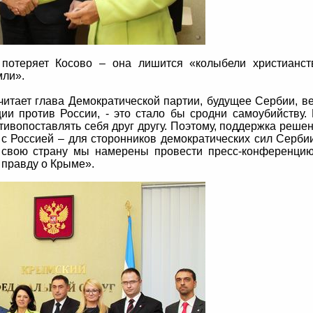
потеряет Косово – она лишится «колыбели христианст
мли».
читает глава Демократической партии, будущее Сербии, в
ии против России, - это стало бы сродни самоубийству.
тивопоставлять себя друг другу. Поэтому, поддержка реше
с Россией – для сторонников демократических сил Серби
 свою страну мы намерены провести пресс-конференци
 правду о Крыме».