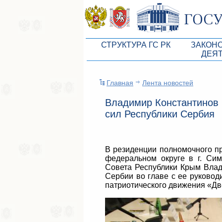
СТРУКТУРА ГС РК
ЗАКОН
ДЕЯ
Руководство ГС РК
Законоп
Главная
Лента новостей
Президиум ГС РК
Бюджет 
Владимир Константинов 
Депутатский корпус
Законы
сил Республики Сербия
Комитеты ГС РК
Антикор
Депутатские фракции ГС РК
Независ
В резиденции полномочного п
Аппарат ГС РК
Информ
федеральном округе в г. Си
Совета Республики Крым Влад
Советники Председателя ГС РК
Схема за
Сербии во главе с ее руково
патриотического движения «Дв
Управление делами ГС РК
Статисти
Поиск депутата по округу