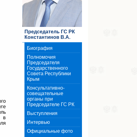
Председатель ГС РК
Константинов В.А.
Биография
Полномочия
Председателя
Государственного
Совета Республики
Крым
Консультативно-
совещательные
органы при
го
Председателе ГС РК
уге
ель
Выступления
и в
Интервью
ля
Официальные фото