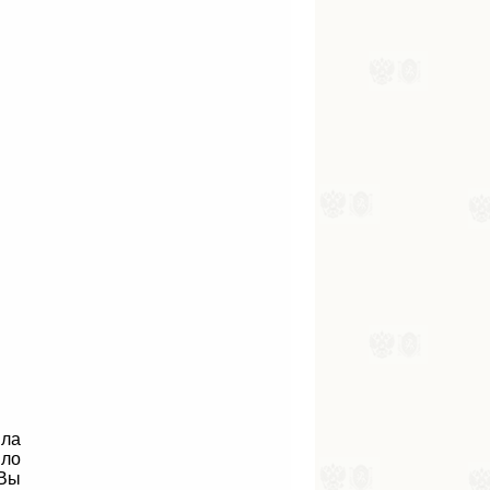
ила
ыло
 Вы