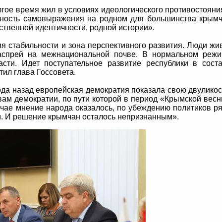
лгое время жил в условиях идеологического противостояни
жность самовыражения на родном для большинства крым
ственной идентичности, родной истории».
ия стабильности и зона перспективного развития. Люди жи
аспрей на межнациональной почве. В нормальном реж
сти. Идет поступательное развитие республики в сост
тил глава Госсовета.
ода назад европейская демократия показала свою двуликос
вам демократии, по пути которой в период «Крымской вес
учае мнение народа оказалось, по убеждению политиков р
. И решение крымчан осталось непризнанным».