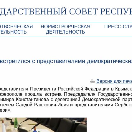
ОТВОРЧЕСКАЯ
НОРМОТВОРЧЕСКАЯ
ПРЕСС-СЛ
ТЕЛЬНОСТЬ
ДЕЯТЕЛЬНОСТЬ
роекты
Нормативные правовые и иные акты ГС 
Анонсы
Республики Крым
Повестки дня
Лента новостей
встретился с представителями демократически
Aкты Президиума ГС РК
Фотогалерея
рупционная экспертиза
Проекты нормативных правовых и иных а
Аккредитация 
РК
Версия для печ
имая антикоррупционная экспертиза
Контакты пресс
редставителя Президента Российской Федерации в Крымс
ация
мферополе прошла встреча Председателя Государственн
имира Константинова с делегацией Демократической пар
конодательного процесса в РК
дителем Сандой Рашкович-Ивич и представителями Сербск
ери».
ка законотворчества