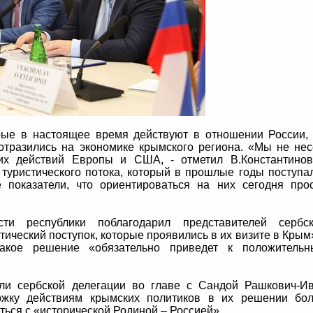
рые в настоящее время действуют в отношении России,
 отразились на экономике крымского региона. «Мы не не
ких действий Европы и США, - отметил В.Константинов
туристического потока, который в прошлые годы поступа
 показатели, что ориентироваться на них сегодня про
сти республики поблагодарил представителей сербс
тический поступок, которые проявились в их визите в Крым
такое решение «обязательно приведет к положитель
ели сербской делегации во главе с Сандой Рашкович-И
ржку действиям крымских политиков в их решении бо
ться с «исторической Родиной – Россией».