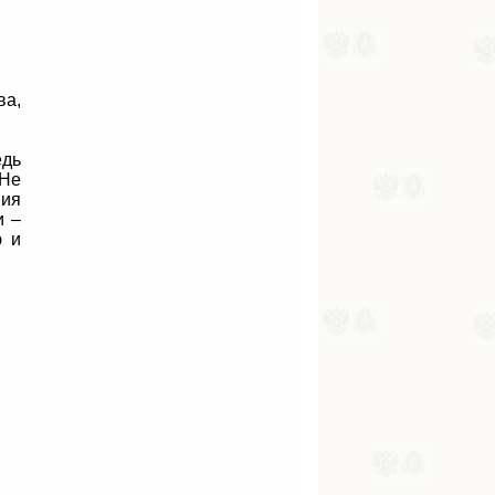
ва,
едь
 Не
ния
и –
ю и