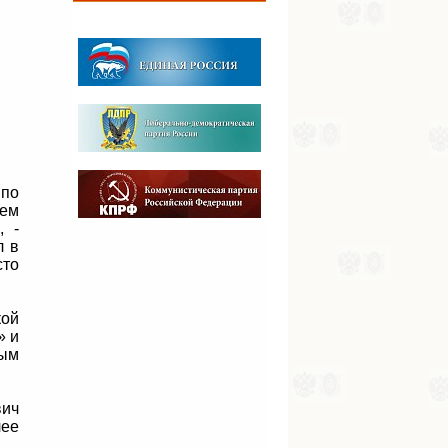
 по
сем
, -
л в
сто
кой
» и
ным
вич
лее