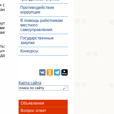
я с
Противодействие
чан
коррупции
В помощь работникам
вут
местного
име
самоуправления
аве
Государственные
закупки
ть:
ны»
Конкурсы
яда
Карта сайта
Объявления
Вопрос-ответ