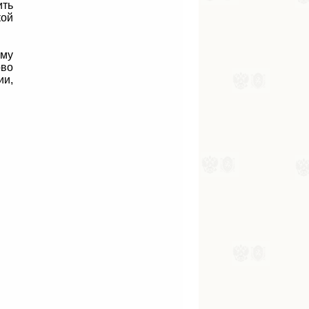
ить
ой
ому
ово
ии,