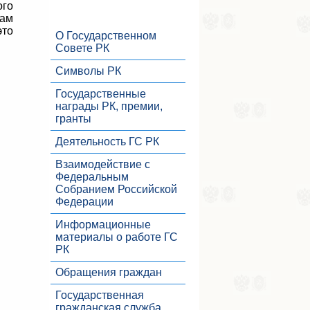
ого
вам
это
О Государственном
Совете РК
Символы РК
Государственные
награды РК, премии,
гранты
Деятельность ГС РК
Взаимодействие с
Федеральным
Собранием Российской
Федерации
Информационные
материалы о работе ГС
РК
Обращения граждан
Государственная
гражданская служба