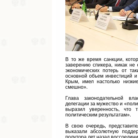
В то же время санкции, кото
заверению спикера, никак не
экономических потерь от та
основной объем инвестиций и 
Крым, имел настолько низкие
смешно».
Глава законодательной вла
делегации за мужество и «поли
выразил уверенность, что 
политическим результатам».
В свою очередь, представит
выказали абсолютную подде
полутора лет назад воссоедини