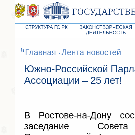
СТРУКТУРА ГС РК
ЗАКОНОТВОРЧЕСКАЯ
ДЕЯТЕЛЬНОСТЬ
Руководство ГС РК
Законопроекты
Главная
Лента новостей
Президиум ГС РК
Бюджет Республики Кры
Депутатский корпус
Законы
Южно-Российской Парл
Комитеты ГС РК
Антикоррупционная эксп
Ассоциации – 25 лет!
Депутатские фракции ГС РК
Независимая антикорруп
Аппарат ГС РК
Информация
Советники Председателя ГС РК
Схема законодательного
В Ростове-на-Дону со
Управление делами ГС РК
Статистика законотворч
заседание Совета
Поиск депутата по округу