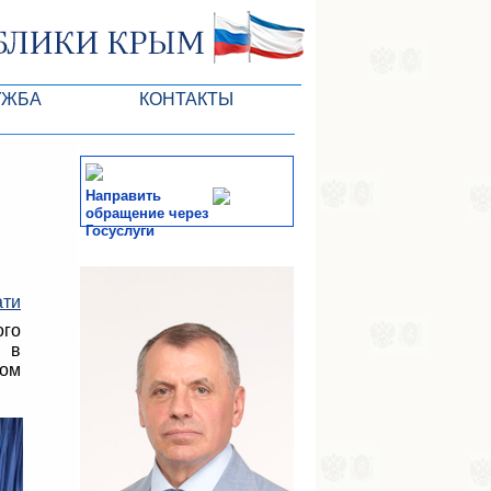
УЖБА
КОНТАКТЫ
РК
Направить
обращение через
Госуслуги
ктов ГС
СМИ
ати
-службы
го
е в
вом