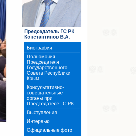
Председатель ГС РК
Константинов В.А.
Биография
Полномочия
Председателя
Государственного
Совета Республики
Крым
Консультативно-
совещательные
органы при
Председателе ГС РК
Выступления
Интервью
Официальные фото