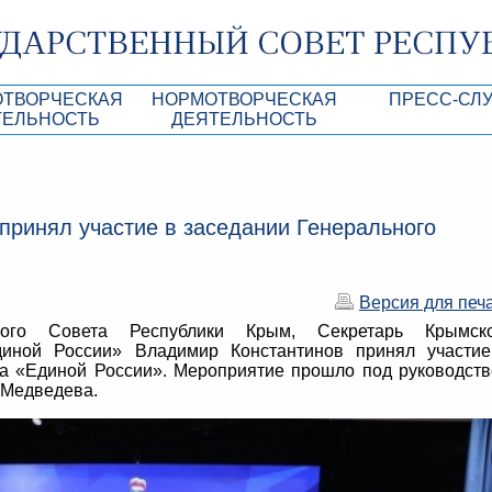
ОТВОРЧЕСКАЯ
НОРМОТВОРЧЕСКАЯ
ПРЕСС-СЛ
ТЕЛЬНОСТЬ
ДЕЯТЕЛЬНОСТЬ
роекты
Нормативные правовые и иные акты ГС 
Анонсы
Республики Крым
Повестки дня
Лента новостей
принял участие в заседании Генерального
Aкты Президиума ГС РК
Фотогалерея
рупционная экспертиза
Проекты нормативных правовых и иных а
Аккредитация 
РК
Версия для печ
имая антикоррупционная экспертиза
Контакты пресс
нного Совета Республики Крым, Секретарь Крымско
ация
диной России» Владимир Константинов принял участи
та «Единой России». Мероприятие прошло под руководст
конодательного процесса в РК
 Медведева.
ка законотворчества