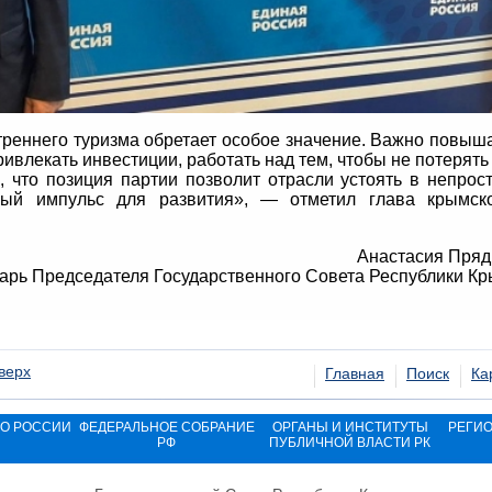
треннего туризма обретает особое значение. Важно повыш
ривлекать инвестиции, работать над тем, чтобы не потерять
, что позиция партии позволит отрасли устоять в непрос
ый импульс для развития», — отметил глава крымск
Анастасия Пряд
тарь Председателя Государственного Совета Республики К
верх
Главная
Поиск
Ка
ВО РОССИИ
ФЕДЕРАЛЬНОЕ СОБРАНИЕ
ОРГАНЫ И ИНСТИТУТЫ
РЕГИ
РФ
ПУБЛИЧНОЙ ВЛАСТИ РК