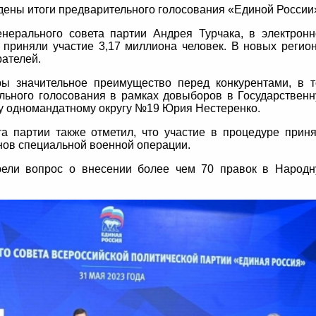
дены итоги предварительного голосования «Единой России
нерального совета партии Андрея Турчака, в электрон
 приняли участие 3,17 миллиона человек. В новых регио
рателей.
ры значительное преимущество перед конкурентами, в 
льного голосования в рамках довыборов в Государствен
 одномандатному округу №19 Юрия Нестеренко.
та партии также отметил, что участие в процедуре прин
анов специальной военной операции.
рели вопрос о внесении более чем 70 правок в Народ