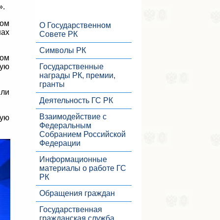
».
ном
О Государственном
нах
Совете РК
Символы РК
том
ную
Государственные
награды РК, премии,
гранты
яли
Деятельность ГС РК
Взаимодействие с
ную
Федеральным
Собранием Российской
Федерации
Информационные
материалы о работе ГС
РК
Обращения граждан
Государственная
гражданская служба