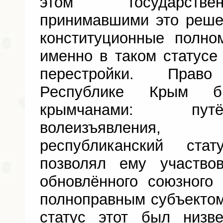
этом государстве
принимавшими это реш
конституционные полно
именно в таком статус
перестройки. Прав
Республике Крым 
крымчанами: пут
волеизъявления,
республиканский ста
позволял ему участво
обновлённого союзного 
полноправным субъекто
статус этот был низв