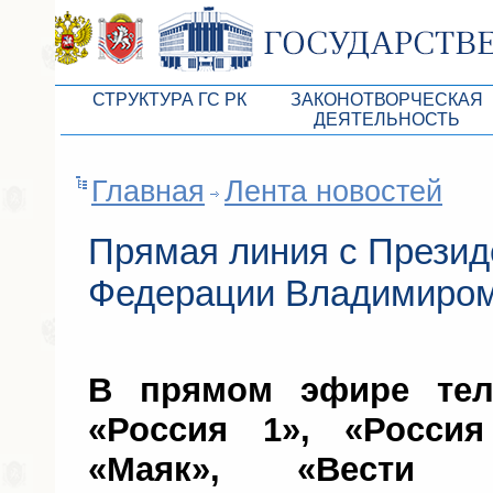
СТРУКТУРА ГС РК
ЗАКОНОТВОРЧЕСКАЯ
ДЕЯТЕЛЬНОСТЬ
Руководство ГС РК
Законопроекты
Главная
Лента новостей
Президиум ГС РК
Бюджет Республики Кры
Депутатский корпус
Законы
Прямая линия с Презид
Комитеты ГС РК
Антикоррупционная эксп
Федерации Владимиро
Депутатские фракции ГС РК
Независимая антикорруп
Аппарат ГС РК
Информация
В прямом эфире тел
Советники Председателя ГС РК
Схема законодательного
«Россия 1», «Россия
Управление делами ГС РК
Статистика законотворч
«Маяк», «Вести
Поиск депутата по округу