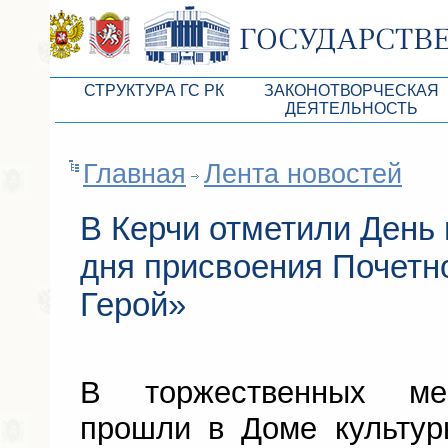
СТРУКТУРА ГС РК
ЗАКОНОТВОРЧЕСКАЯ
ДЕЯТЕЛЬНОСТЬ
Руководство ГС РК
Законопроекты
Главная
Лента новостей
Президиум ГС РК
Бюджет Республики Кры
Депутатский корпус
Законы
В Керчи отметили День 
Комитеты ГС РК
Антикоррупционная эксп
дня присвоения Почетно
Депутатские фракции ГС РК
Независимая антикорруп
Герой»
Аппарат ГС РК
Информация
Советники Председателя ГС РК
Схема законодательного
В торжественных мер
Управление делами ГС РК
Статистика законотворч
прошли в Доме культур
Поиск депутата по округу