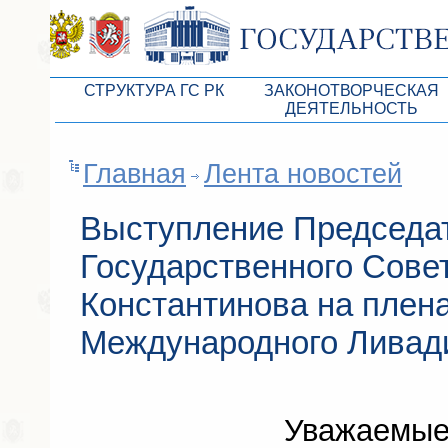
СТРУКТУРА ГС РК
ЗАКОНОТВОРЧЕСКАЯ
ДЕЯТЕЛЬНОСТЬ
Руководство ГС РК
Законопроекты
Главная
Лента новостей
Президиум ГС РК
Бюджет Республики Кры
Депутатский корпус
Законы
Выступление Председа
Комитеты ГС РК
Антикоррупционная эксп
Государственного Сове
Депутатские фракции ГС РК
Независимая антикорруп
Константинова на плен
Аппарат ГС РК
Информация
Международного Ливад
Советники Председателя ГС РК
Схема законодательного
Управление делами ГС РК
Статистика законотворч
Поиск депутата по округу
Уважаемые 