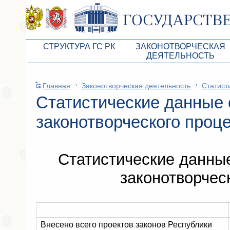
СТРУКТУРА ГС РК
ЗАКОНОТВОРЧЕСКАЯ
ДЕЯТЕЛЬНОСТЬ
Руководство ГС РК
Законопроекты
Главная
Законотворческая деятельность
Статист
Президиум ГС РК
Бюджет Республики Кры
Статистические данные о
Депутатский корпус
Законы
законотворческого проце
Комитеты ГС РК
Антикоррупционная эксп
Депутатские фракции ГС РК
Независимая антикорруп
Статистические данные
Аппарат ГС РК
Информация
законотворчес
Советники Председателя ГС РК
Схема законодательного
Управление делами ГС РК
Статистика законотворч
Поиск депутата по округу
Внесено всего проектов законов Республики