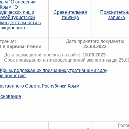
Крым "О внесении
 Крым "О
идических лиц и
Сравнительная
Пояснительн
елей туристской
таблица
записка
ими деятельности в
анкционного
трения:
Дата принятого документа:
К в первом чтении
23.08.2023
Дата размещения проекта на сайте:
18.08.2023
Срок проведения антикоррупционной экспертизы до 25.0
 Крым, подлежащих признанию утратившими силу,
ли принятию
рственного Совета Республики Крым
основание
Голо