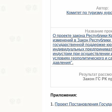
Автор:
Комитет по туризму, кур
Название прое
О проекте закона Республики 
изменений в Закон Республики
государственной поддержке юр
индивидуальных предпринимат
индустрии при осуществлении 
условиях геополитического и с
давления".
Результат рассмо
Закон ГС РК п
Приложения:
1.
Проект Постановления Госуда