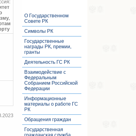
ссия:
итет
о
О Государственном
зму,
Совете РК
ртам
орту
Символы РК
Государственные
награды РК, премии,
гранты
Деятельность ГС РК
Взаимодействие с
Федеральным
Собранием Российской
Федерации
Информационные
материалы о работе ГС
РК
8.2023
Обращения граждан
Государственная
гражданская служба