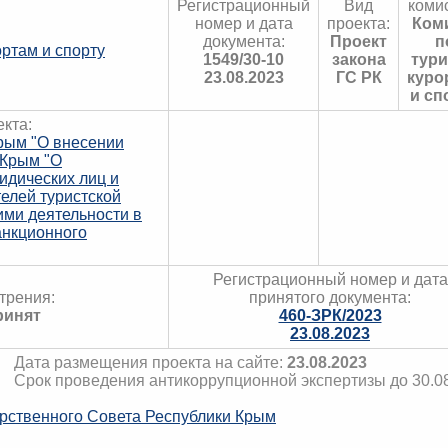
Регистрационный
Вид
коми
номер и дата
проекта:
Ком
документа:
Проект
п
ортам и спорту
1549/30-10
закона
тури
23.08.2023
ГС РК
куро
и сп
кта:
Крым "О внесении
 Крым "О
идических лиц и
елей туристской
ими деятельности в
анкционного
Регистрационный номер и дата
трения:
принятого документа:
ринят
460-ЗРК/2023
23.08.2023
Дата размещения проекта на сайте:
23.08.2023
Срок проведения антикоррупционной экспертизы до 30.0
рственного Совета Республики Крым