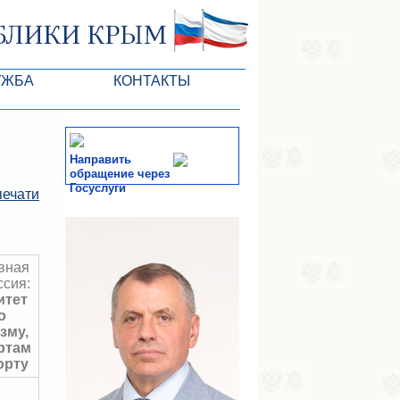
УЖБА
КОНТАКТЫ
РК
Направить
обращение через
Госуслуги
печати
ктов ГС
СМИ
-службы
вная
ссия:
итет
о
зму,
ртам
орту