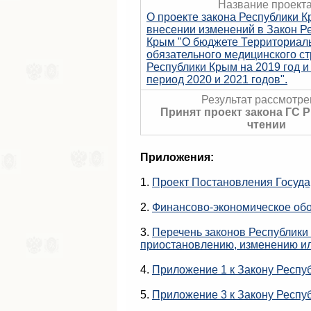
Название проекта
О проекте закона Республики К
внесении изменений в Закон Р
Крым "О бюджете Территориал
обязательного медицинского с
Республики Крым на 2019 год и
период 2020 и 2021 годов".
Результат рассмотре
Принят проект закона ГС 
чтении
Приложения:
1.
Проект Постановления Госуда
2.
Финансово-экономическое об
3.
Перечень законов Республики
приостановлению, изменению и
4.
Приложение 1 к Закону Респу
5.
Приложение 3 к Закону Респу