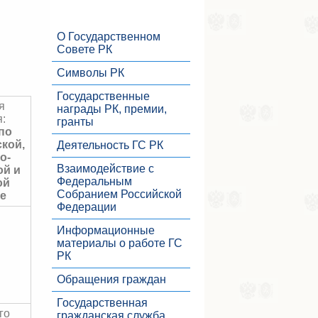
О Государственном
Совете РК
Символы РК
Государственные
я
награды РК, премии,
:
гранты
по
кой,
Деятельность ГС РК
о-
Взаимодействие с
й и
Федеральным
ой
Собранием Российской
е
Федерации
Информационные
материалы о работе ГС
РК
Обращения граждан
Государственная
го
гражданская служба