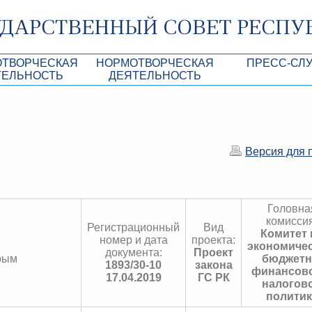
ОТВОРЧЕСКАЯ
НОРМОТВОРЧЕСКАЯ
ПРЕСС-СЛ
ТЕЛЬНОСТЬ
ДЕЯТЕЛЬНОСТЬ
роекты
Нормативные правовые и иные акты ГС 
Анонсы
Республики Крым
Повестки дня
Лента новостей
Aкты Президиума ГС РК
Фотогалерея
Версия для 
рупционная экспертиза
Проекты нормативных правовых и иных а
Аккредитация 
РК
имая антикоррупционная экспертиза
Контакты пресс
Головна
ация
комиссия
Регистрационный
Вид
Комитет 
номер и дата
проекта:
конодательного процесса в РК
экономичес
документа:
Проект
рым
бюджетн
1893/30-10
закона
ка законотворчества
финансово
17.04.2019
ГС РК
налогов
политик