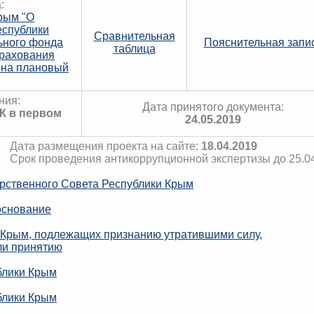
:
рым "О
еспублики
Сравнительная
ьного фонда
Пояснительная запи
таблица
трахования
 на плановый
ния:
Дата принятого документа:
РК в первом
24.05.2019
Дата размещения проекта на сайте:
18.04.2019
Срок проведения антикоррупционной экспертизы до 25.0
рственного Совета Республики Крым
основание
 Крым, подлежащих признанию утратившими силу,
ли принятию
блики Крым
блики Крым