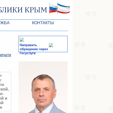
УЖБА
КОНТАКТЫ
РК
Направить
обращение через
Госуслуги
печати
ктов ГС
СМИ
-службы
я
:
по
кой,
о-
й и
ой
е