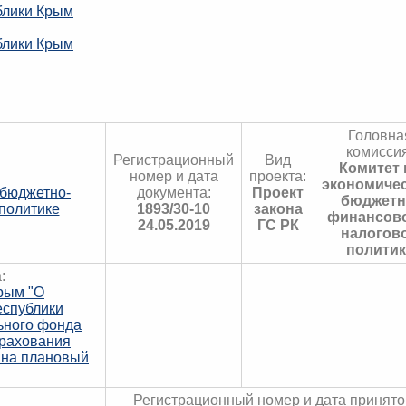
блики Крым
блики Крым
Головна
комиссия
Регистрационный
Вид
Комитет 
номер и дата
проекта:
экономичес
 бюджетно-
документа:
Проект
бюджетн
политике
1893/30-10
закона
финансово
24.05.2019
ГС РК
налогов
политик
:
рым "О
еспублики
ьного фонда
трахования
 на плановый
Регистрационный номер и дата принято