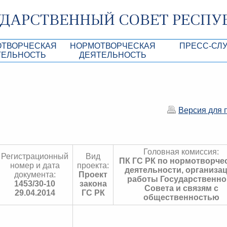
ОТВОРЧЕСКАЯ
НОРМОТВОРЧЕСКАЯ
ПРЕСС-СЛ
ТЕЛЬНОСТЬ
ДЕЯТЕЛЬНОСТЬ
роекты
Нормативные правовые и иные акты ГС 
Анонсы
Республики Крым
Повестки дня
Лента новостей
Aкты Президиума ГС РК
Фотогалерея
Версия для 
рупционная экспертиза
Проекты нормативных правовых и иных а
Аккредитация 
РК
имая антикоррупционная экспертиза
Контакты пресс
Головная комиссия:
Регистрационный
Вид
ация
ПК ГС РК по нормотворче
номер и дата
проекта:
деятельности, организа
документа:
Проект
конодательного процесса в РК
работы Государственно
1453/30-10
закона
Совета и связям с
29.04.2014
ГС РК
ка законотворчества
общественностью