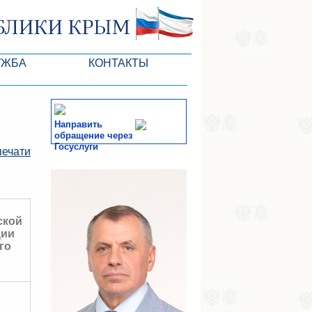
УЖБА
КОНТАКТЫ
РК
Направить
обращение через
Госуслуги
печати
ктов ГС
СМИ
-службы
ской
ции
го