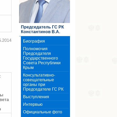
Председатель ГС РК
Константинов В.А.
5.2014
Биография
Полномочия
Председателя
Государственного
Совета Республики
Крым
Консультативно-
:
совещательные
органы при
й
Председателе ГС РК
ты
Выступления
вета
Интервью
ю
Официальные фото