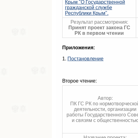
Крым "О Государственной
гражданской службе
Республики Крым".
Результат рассмотрения:
Принят проект закона ГС
РК в первом чтении
Приложения:
1.
Постановление
Второе чтение:
Автор:
ПК ГС РК по нормотворческо
деятельности, организации
работы Государственного Сов
и связям с общественность
Название проекта: