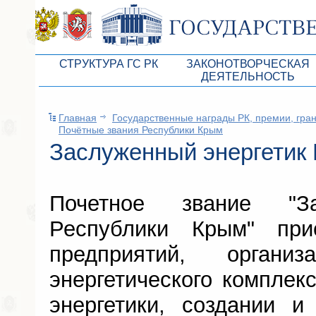
СТРУКТУРА ГС РК
ЗАКОНОТВОРЧЕСКАЯ
ДЕЯТЕЛЬНОСТЬ
Руководство ГС РК
Законопроекты
Главная
Государственные награды РК, премии, гра
Президиум ГС РК
Бюджет Республики Кры
Почётные звания Республики Крым
Депутатский корпус
Заслуженный энергетик
Законы
Комитеты ГС РК
Антикоррупционная эксп
Депутатские фракции ГС РК
Независимая антикорруп
Почетное звание "За
Аппарат ГС РК
Информация
Республики Крым" прис
Советники Председателя ГС РК
Схема законодательного
предприятий, орган
Управление делами ГС РК
Статистика законотворч
энергетического комплекс
Поиск депутата по округу
энергетики, создании и