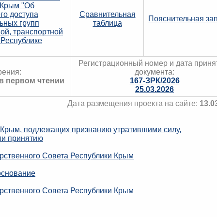
 Крым "Об
го доступа
Сравнительная
Пояснительная за
ьных групп
таблица
ой, транспортной
 Республике
Регистрационный номер и дата приня
рения:
документа:
 в первом чтении
167-ЗРК/2026
25.03.2026
Дата размещения проекта на сайте:
13.0
 Крым, подлежащих признанию утратившими силу,
ли принятию
рственного Совета Республики Крым
основание
рственного Совета Республики Крым