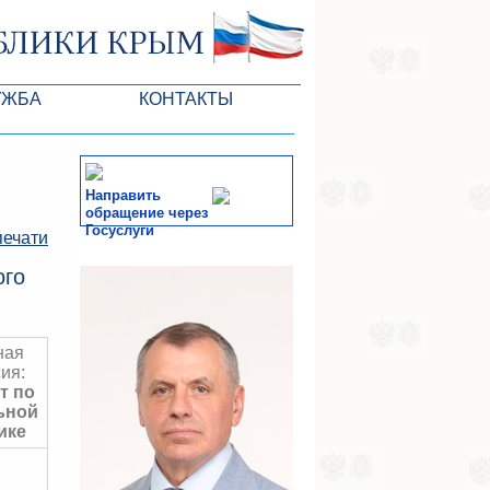
УЖБА
КОНТАКТЫ
РК
Направить
обращение через
Госуслуги
печати
ктов ГС
СМИ
ого
-службы
ная
ия:
т по
ьной
ике