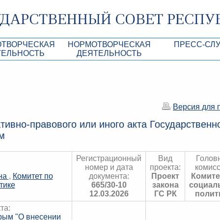
ОТВОРЧЕСКАЯ
НОРМОТВОРЧЕСКАЯ
ПРЕСС-СЛ
ТЕЛЬНОСТЬ
ДЕЯТЕЛЬНОСТЬ
роекты
Нормативные правовые и иные акты ГС 
Анонсы
Республики Крым
Повестки дня
Лента новостей
Aкты Президиума ГС РК
Фотогалерея
Версия для 
рупционная экспертиза
Проекты нормативных правовых и иных а
Аккредитация 
тивно-правового или иного акта Государственн
РК
м
имая антикоррупционная экспертиза
Контакты пресс
ация
Регистрационный
Вид
Голов
номер и дата
проекта:
комисс
конодательного процесса в РК
на
,
Комитет по
документа:
Проект
Комите
тике
665/30-10
закона
социал
ка законотворчества
12.03.2026
ГС РК
полит
та:
Крым "О внесении