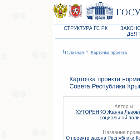
СТРУКТУРА ГС РК
ЗАКОН
ДЕЯ
Руководство ГС РК
Законоп
Главная
Карточка проекта
Президиум ГС РК
Бюджет 
Депутатский корпус
Законы
Комитеты ГС РК
Антикор
Карточка проекта норма
Совета Республики Кры
Депутатские фракции ГС РК
Независ
Аппарат ГС РК
Информ
Автор ы:
Советники Председателя ГС РК
Схема за
ХУТОРЕНКО Жанна Львов
социальной поли
Управление делами ГС РК
Статисти
Поиск депутата по округу
Название проек
О проекте закона Республики 