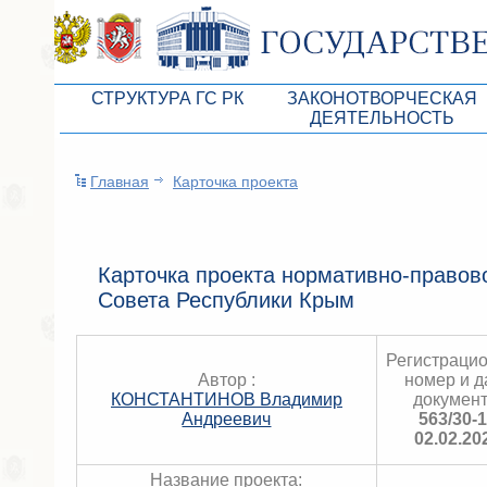
СТРУКТУРА ГС РК
ЗАКОНОТВОРЧЕСКАЯ
ДЕЯТЕЛЬНОСТЬ
Руководство ГС РК
Законопроекты
Главная
Карточка проекта
Президиум ГС РК
Бюджет Республики Кры
Депутатский корпус
Законы
Комитеты ГС РК
Антикоррупционная эксп
Карточка проекта нормативно-правово
Совета Республики Крым
Депутатские фракции ГС РК
Независимая антикорруп
Аппарат ГС РК
Информация
Регистраци
Советники Председателя ГС РК
Автор :
Схема законодательного
номер и д
КОНСТАНТИНОВ Владимир
документ
Управление делами ГС РК
Андреевич
Статистика законотворч
563/30-
02.02.20
Поиск депутата по округу
Название проекта: