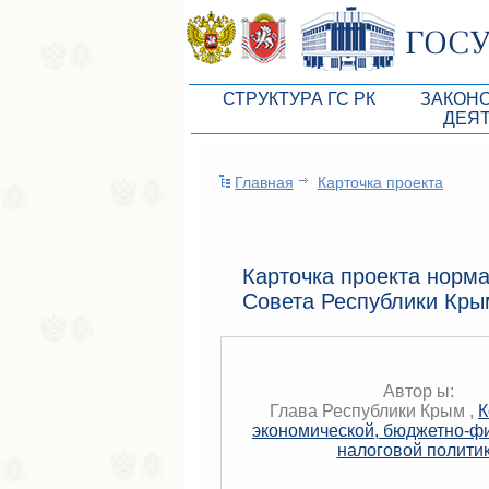
СТРУКТУРА ГС РК
ЗАКОН
ДЕЯ
Руководство ГС РК
Законоп
Главная
Карточка проекта
Президиум ГС РК
Бюджет 
Депутатский корпус
Законы
Комитеты ГС РК
Антикор
Карточка проекта норма
Совета Республики Кры
Депутатские фракции ГС РК
Независ
Аппарат ГС РК
Информ
Советники Председателя ГС РК
Схема за
Автор ы:
Глава Республики Крым ,
К
Управление делами ГС РК
Статисти
экономической, бюджетно-ф
налоговой полити
Поиск депутата по округу