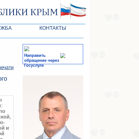
УЖБА
КОНТАКТЫ
РК
Направить
обращение через
Госуслуги
печати
ктов ГС
СМИ
ого
-службы
я
:
по
кой,
о-
й и
ой