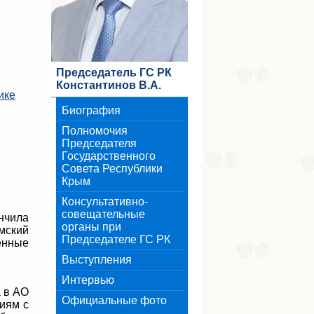
Председатель ГС РК
Константинов В.А.
ике
Биография
Полномочия
Председателя
Государственного
Совета Республики
Крым
Консультативно-
совещательные
нчила
органы при
мский
Председателе ГС РК
енные
Выступления
Интервью
а в АО
Официальные фото
циям с