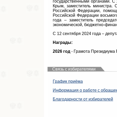
государственными органами. С 
Крым, заместитель министра. 
Российской Федерации, помощ
Российской Федерации восьмого
года – заместитель председа
экономической, бюджетно-финан
С 12 сентября 2024 года – депу
Награды:
2026 год
- Грамота Президиума 
Связь с избирателями
График приёма
Информация о работе с обраще
Благодарности от избирателей