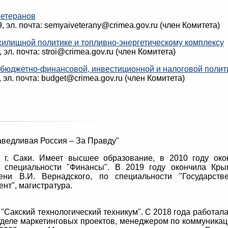
ветеранов
29, эл. почта: semyaiveterany@crimea.gov.ru (член Комитета)
 жилищной политике и топливно-энергетическому комплексу
, эл. почта: stroi@crimea.gov.ru (член Комитета)
, бюджетно-финансовой, инвестиционной и налоговой полит
3, эл. почта: budget@crimea.gov.ru (член Комитета)
Правду"­­­­­­­­­­­­­­­­­­­­­­­­­­­­­­­­­­­­­­­­­­
 г. Саки. Имеет высшее образование, в 2010 году око
о специальности "Финансы". В 2019 году окончила Кры
ни В.И. Вернадского, по специальности "Государств
нт", магистратура.
 "Сакский технологический техникум". С 2018 года работал
отделе маркетинговых проектов, менеджером по коммуника