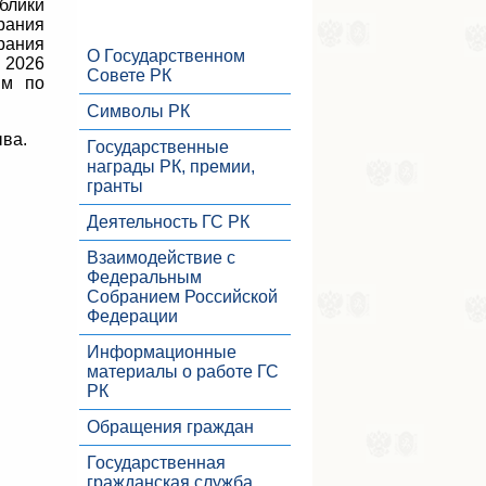
блики
рания
рания
О Государственном
 2026
Совете РК
ым по
Символы РК
ыва.
Государственные
награды РК, премии,
гранты
Деятельность ГС РК
Взаимодействие с
Федеральным
Собранием Российской
Федерации
Информационные
материалы о работе ГС
РК
Обращения граждан
Государственная
гражданская служба