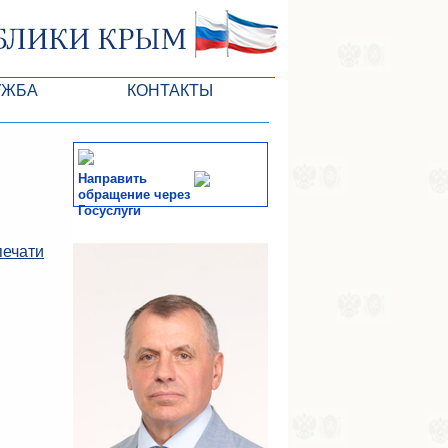
УЖБА
КОНТАКТЫ
РК
Направить
обращение через
Госуслуги
ктов ГС
СМИ
печати
-службы