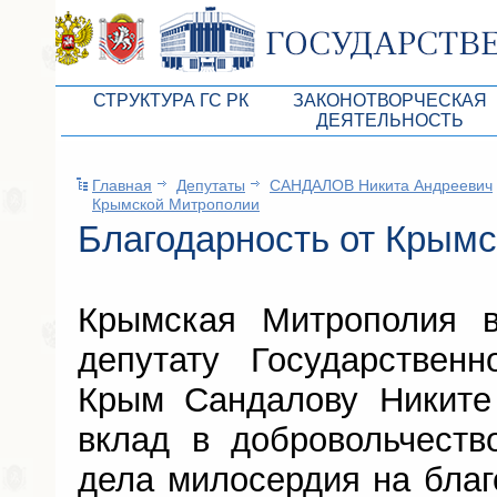
СТРУКТУРА ГС РК
ЗАКОНОТВОРЧЕСКАЯ
ДЕЯТЕЛЬНОСТЬ
Руководство ГС РК
Законопроекты
Главная
Депутаты
САНДАЛОВ Никита Андреевич
Президиум ГС РК
Бюджет Республики Кры
Крымской Митрополии
Депутатский корпус
Благодарность от Крым
Законы
Комитеты ГС РК
Антикоррупционная эксп
Депутатские фракции ГС РК
Независимая антикорруп
Крымская Митрополия в
Аппарат ГС РК
Информация
депутату Государственн
Советники Председателя ГС РК
Схема законодательного
Крым Сандалову Никите
Управление делами ГС РК
Статистика законотворч
вклад в добровольчест
Поиск депутата по округу
дела милосердия на благ