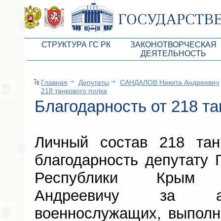
СТРУКТУРА ГС РК
ЗАКОНОТВОРЧЕСКАЯ
ДЕЯТЕЛЬНОСТЬ
Руководство ГС РК
Законопроекты
Главная
Депутаты
САНДАЛОВ Никита Андреевич
Президиум ГС РК
Бюджет Республики Кры
218 танкового полка
Депутатский корпус
Благодарность от 218 та
Законы
Комитеты ГС РК
Антикоррупционная эксп
Депутатские фракции ГС РК
Независимая антикорруп
Личный состав 218 тан
Аппарат ГС РК
Информация
благодарность депутату 
Советники Председателя ГС РК
Схема законодательного
Республики Крым 
Управление делами ГС РК
Статистика законотворч
Андреевичу
за ак
Поиск депутата по округу
военнослужащих, выполн