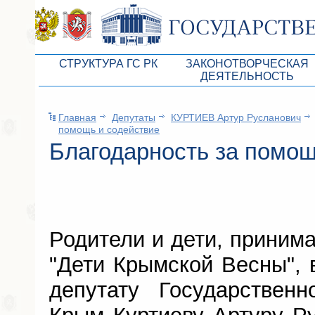
СТРУКТУРА ГС РК
ЗАКОНОТВОРЧЕСКАЯ
ДЕЯТЕЛЬНОСТЬ
Руководство ГС РК
Законопроекты
Главная
Депутаты
КУРТИЕВ Артур Русланович
Президиум ГС РК
Бюджет Республики Кры
помощь и содействие
Депутатский корпус
Благодарность за помощ
Законы
Комитеты ГС РК
Антикоррупционная эксп
Депутатские фракции ГС РК
Независимая антикорруп
Аппарат ГС РК
Информация
Родители и дети, приним
Советники Председателя ГС РК
Схема законодательного
"Дети Крымской Весны", 
Управление делами ГС РК
Статистика законотворч
депутату Государственн
Поиск депутата по округу