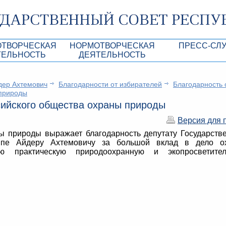
ОТВОРЧЕСКАЯ
НОРМОТВОРЧЕСКАЯ
ПРЕСС-СЛ
ТЕЛЬНОСТЬ
ДЕЯТЕЛЬНОСТЬ
роекты
Нормативные правовые и иные акты ГС 
Анонсы
ер Ахтемович
Благодарности от избирателей
Благодарность 
Республики Крым
Повестки дня
Лента новостей
 природы
сийского общества охраны природы
Aкты Президиума ГС РК
Фотогалерея
Версия для 
рупционная экспертиза
Проекты нормативных правовых и иных а
Аккредитация 
РК
ы природы выражает благодарность депутату Государств
имая антикоррупционная экспертиза
Контакты пресс
ппе Айдеру Ахтемовичу за большой вклад в дело о
ю практическую природоохранную и экопросветител
ация
конодательного процесса в РК
ка законотворчества