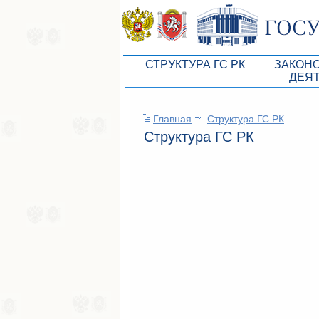
СТРУКТУРА ГС РК
ЗАКОН
ДЕЯ
Руководство ГС РК
Законоп
Главная
Структура ГС РК
Президиум ГС РК
Бюджет 
Структура ГС РК
Депутатский корпус
Законы
Комитеты ГС РК
Антикор
Депутатские фракции ГС РК
Независ
Аппарат ГС РК
Информ
Советники Председателя ГС РК
Схема за
Управление делами ГС РК
Статисти
Поиск депутата по округу