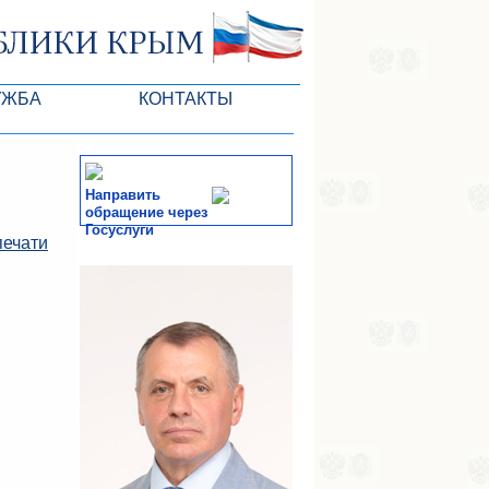
УЖБА
КОНТАКТЫ
РК
Направить
обращение через
Госуслуги
печати
ктов ГС
СМИ
-службы