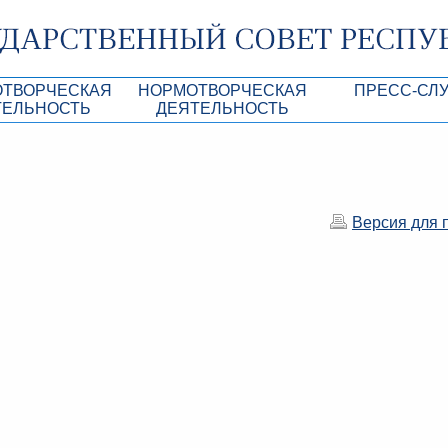
ОТВОРЧЕСКАЯ
НОРМОТВОРЧЕСКАЯ
ПРЕСС-СЛ
ТЕЛЬНОСТЬ
ДЕЯТЕЛЬНОСТЬ
роекты
Нормативные правовые и иные акты ГС 
Анонсы
Республики Крым
Повестки дня
Лента новостей
Aкты Президиума ГС РК
Фотогалерея
Версия для 
рупционная экспертиза
Проекты нормативных правовых и иных а
Аккредитация 
РК
имая антикоррупционная экспертиза
Контакты пресс
ация
конодательного процесса в РК
ка законотворчества