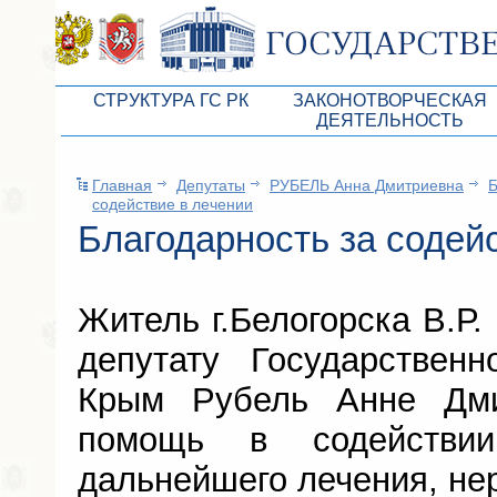
СТРУКТУРА ГС РК
ЗАКОНОТВОРЧЕСКАЯ
ДЕЯТЕЛЬНОСТЬ
Руководство ГС РК
Законопроекты
Главная
Депутаты
РУБЕЛЬ Анна Дмитриевна
Б
Президиум ГС РК
Бюджет Республики Кры
содействие в лечении
Депутатский корпус
Благодарность за содей
Законы
Комитеты ГС РК
Антикоррупционная эксп
Депутатские фракции ГС РК
Независимая антикорруп
Житель г.Белогорска В.Р.
Аппарат ГС РК
Информация
депутату Государственн
Советники Председателя ГС РК
Схема законодательного
Крым Рубель Анне Дми
Управление делами ГС РК
Статистика законотворч
помощь в содействи
Поиск депутата по округу
дальнейшего лечения, не