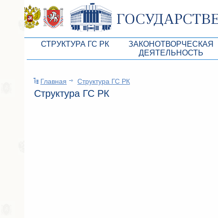
СТРУКТУРА ГС РК
ЗАКОНОТВОРЧЕСКАЯ
ДЕЯТЕЛЬНОСТЬ
Руководство ГС РК
Законопроекты
Главная
Структура ГС РК
Президиум ГС РК
Бюджет Республики Кры
Структура ГС РК
Депутатский корпус
Законы
Комитеты ГС РК
Антикоррупционная эксп
Депутатские фракции ГС РК
Независимая антикорруп
Аппарат ГС РК
Информация
Советники Председателя ГС РК
Схема законодательного
Управление делами ГС РК
Статистика законотворч
Поиск депутата по округу