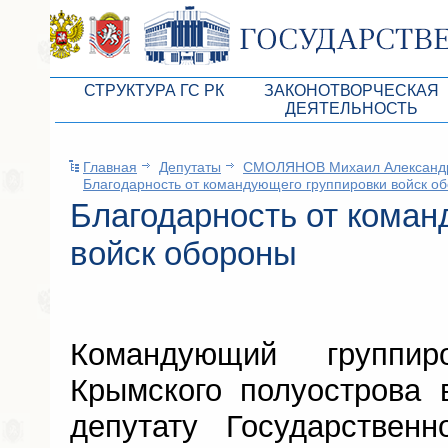
СТРУКТУРА ГС РК
ЗАКОНОТВОРЧЕСКАЯ
ДЕЯТЕЛЬНОСТЬ
Руководство ГС РК
Законопроекты
Главная
Депутаты
СМОЛЯНОВ Михаил Александ
Президиум ГС РК
Бюджет Республики Кры
Благодарность от командующего группировки войск о
Депутатский корпус
Благодарность от коман
Законы
Комитеты ГС РК
Антикоррупционная эксп
войск обороны
Депутатские фракции ГС РК
Независимая антикорруп
Аппарат ГС РК
Информация
Командующий группи
Советники Председателя ГС РК
Схема законодательного
Крымского полуострова 
Управление делами ГС РК
Статистика законотворч
депутату Государственн
Поиск депутата по округу