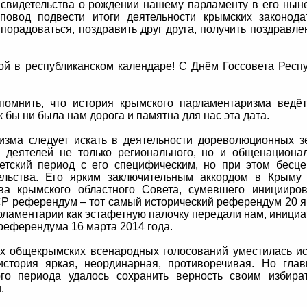
 свидетельства о рождении нашему парламенту в его ны
овод подвести итоги деятельности крымских законода
порадоваться, поздравить друг друга, получить поздравле
ой в республиканском календаре! С Днём Госсовета Респ
помнить, что история крымского парламентаризма ведё
ак бы ни была нам дорога и памятна для нас эта дата.
изма следует искать в деятельности дореволюционных з
деятелей не только регионального, но и общенационал
етский период с его специфическим, но при этом бесц
ельства. Его ярким заключительным аккордом в Крыму 
ва крымского областного Совета, сумевшего иницииро
Р референдум – тот самый исторический референдум 20 
рламентарии как эстафетную палочку передали нам, иници
референдума 16 марта 2014 года.
х общекрымских всенародных голосований уместилась и
стория яркая, неординарная, противоречивая. Но глав
го периода удалось сохранить верность своим избират
.