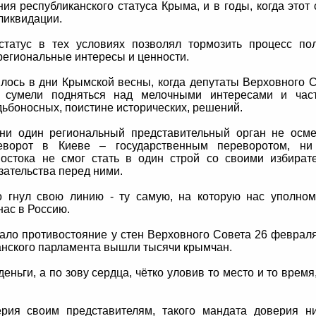
ия республиканского статуса Крыма, и в годы, когда этот 
ликвидации.
татус в тех условиях позволял тормозить процесс по
региональные интересы и ценности.
лось в дни Крымской весны, когда депутаты Верховного 
 сумели подняться над мелочными интересами и час
дьбоносных, поистине исторических, решений.
ни один региональный представительный орган не осм
реворот в Киеве – государственным переворотом, ни
остока не смог стать в один строй со своими избират
зательства перед ними.
 гнул свою линию - ту самую, на которую нас уполно
нас в Россию.
ало противостояние у стен Верховного Совета 26 феврал
канского парламента вышли тысячи крымчан.
еньги, а по зову сердца, чётко уловив то место и то время,
ия своим представителям, такого мандата доверия ни