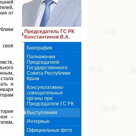
нешней
телей,
ния от
ублики
Председатель ГС РК
Константинов В.А.
т своё
Биография
Полномочия
емств,
Председателя
ьного
Государственного
енным,
Совета Республики
стала
Крым
вать и
Консультативно-
января
совещательные
аторам
органы при
Председателе ГС РК
стория
Выступления
ное –
Интервью
елям,
Официальные фото