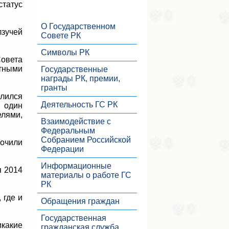
статус
О Государственном
лзучей
Совете РК
Символы РК
Совета
тными
Государственные
награды РК, премии,
гранты
елился
Деятельность ГС РК
 один
елями,
Взаимодействие с
Федеральным
Собранием Российской
мочили
Федерации
Информационные
я 2014
материалы о работе ГС
РК
 где и
Обращения граждан
Государственная
какие
гражданская служба