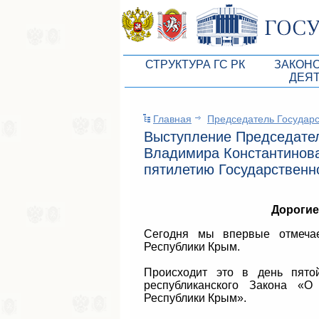
СТРУКТУРА ГС РК
ЗАКОН
ДЕЯ
Руководство ГС РК
Законоп
Главная
Председатель Государс
Президиум ГС РК
Бюджет 
Выступление Председател
Депутатский корпус
Законы
Владимира Константинова
пятилетию Государственн
Комитеты ГС РК
Антикор
Депутатские фракции ГС РК
Независ
Дорогие
Аппарат ГС РК
Информ
Сегодня мы впервые отмечае
Республики Крым.
Советники Председателя ГС РК
Схема за
Происходит это в день пято
Управление делами ГС РК
Статисти
республиканского Закона «О
Республики Крым».
Поиск депутата по округу