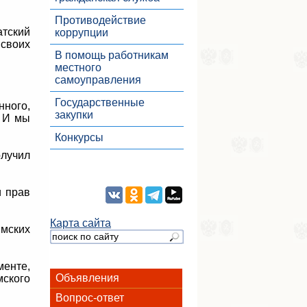
Противодействие
атский
коррупции
 своих
В помощь работникам
местного
самоуправления
Государственные
ного,
закупки
. И мы
Конкурсы
олучил
и прав
Карта сайта
мских
енте,
Объявления
ского
Вопрос-ответ