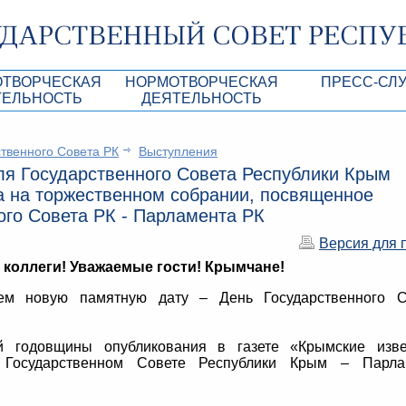
ОТВОРЧЕСКАЯ
НОРМОТВОРЧЕСКАЯ
ПРЕСС-СЛ
ТЕЛЬНОСТЬ
ДЕЯТЕЛЬНОСТЬ
роекты
Нормативные правовые и иные акты ГС 
Анонсы
твенного Совета РК
Выступления
Республики Крым
Повестки дня
Лента новостей
я Государственного Совета Республики Крым
Aкты Президиума ГС РК
Фотогалерея
 на торжественном собрании, посвященное
ого Совета РК - Парламента РК
рупционная экспертиза
Проекты нормативных правовых и иных а
Аккредитация 
РК
Версия для 
имая антикоррупционная экспертиза
Контакты пресс
 коллеги! Уважаемые гости! Крымчане!
ация
м новую памятную дату – День Государственного С
конодательного процесса в РК
й годовщины опубликования в газете «Крымские изве
ка законотворчества
 Государственном Совете Республики Крым – Парла