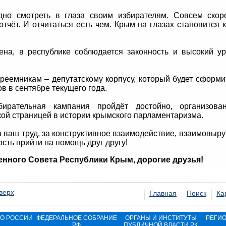
дно смотреть в глаза своим избирателям. Совсем ско
тчёт. И отчитаться есть чем. Крым на глазах становится 
ена, в республике соблюдается законность и высокий у
еемникам – депутатскому корпусу, который будет сформ
в в сентябре текущего года.
бирательная кампания пройдёт достойно, организова
кой страницей в истории крымского парламентаризма.
 ваш труд, за конструктивное взаимодействие, взаимовыруч
сть прийти на помощь друг другу!
енного Совета Республики Крым, дорогие друзья!
верх
Главная
Поиск
Ка
ВО РОССИИ
ФЕДЕРАЛЬНОЕ СОБРАНИЕ
ОРГАНЫ И ИНСТИТУТЫ
РЕГИ
РФ
ПУБЛИЧНОЙ ВЛАСТИ РК