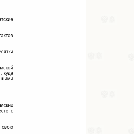
нтские
актов
есятки
мской
, куда
ашими
ческих
есте с
в свою