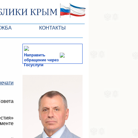
УЖБА
КОНТАКТЫ
РК
Направить
обращение через
Госуслуги
ктов ГС
СМИ
печати
-службы
овета
стия»
менте