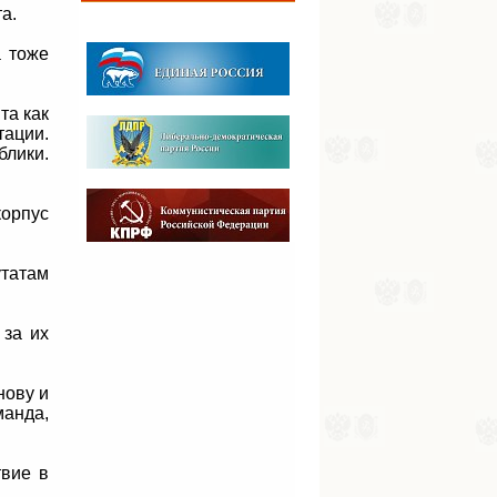
а.
а тоже
та как
тации.
блики.
орпус
утатам
 за их
нову и
анда,
твие в