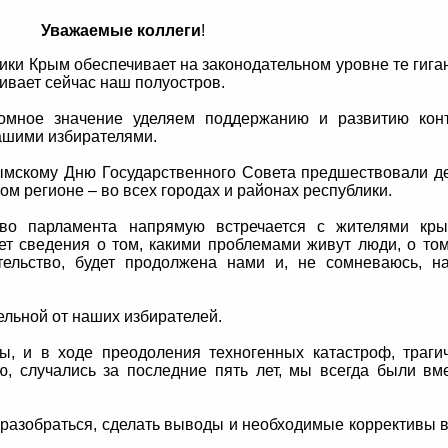
Уважаемые коллеги
!
ки Крым обеспечивает на законодательном уровне те гига
ивает сейчас наш полуостров.
омное значение уделяем поддержанию и развитию конт
нашими избирателями.
скому Дню Государственного Совета предшествовали д
ом регионе – во всех городах и районах республики.
ство парламента напрямую встречается с жителями кры
ет сведения о том, какими проблемами живут люди, о том
тельство, будет продолжена нами и, не сомневаюсь, н
ельной от наших избирателей.
ы, и в ходе преодоления техногенных катастроф, траги
ю, случались за последние пять лет, мы всегда были вм
 разобраться, сделать выводы и необходимые коррективы 