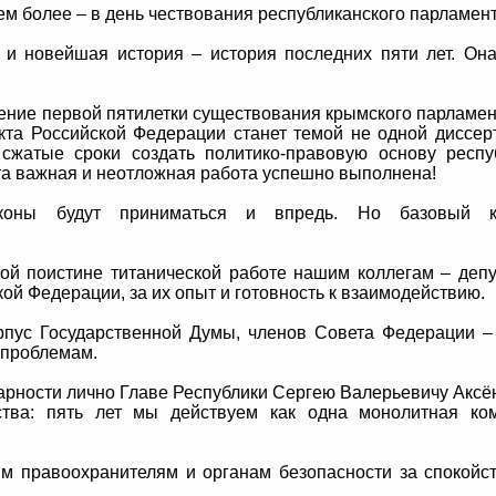
тем более – в день чествования республиканского парламент
 и новейшая история – история последних пяти лет. Он
ение первой пятилетки существования крымского парламен
кта Российской Федерации станет темой не одной диссер
жатые сроки создать политико-правовую основу респу
эта важная и неотложная работа успешно выполнена!
законы будут приниматься и впредь. Но базовый к
ой поистине титанической работе нашим коллегам – деп
ой Федерации, за их опыт и готовность к взаимодействию.
рпус Государственной Думы, членов Совета Федерации –
 проблемам.
арности лично Главе Республики Сергею Валерьевичу Аксё
ства: пять лет мы действуем как одна монолитная ком
м правоохранителям и органам безопасности за спокойс