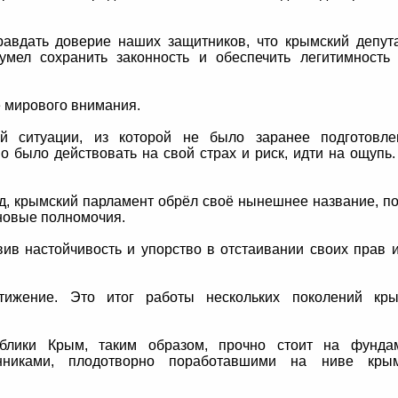
равдать доверие наших защитников, что крымский депут
умел сохранить законность и обеспечить легитимность
е мирового внимания.
 ситуации, из которой не было заранее подготовлен
о было действовать на свой страх и риск, идти на ощупь
ад, крымский парламент обрёл своё нынешнее название, п
 новые полномочия.
вив настойчивость и упорство в отстаивании своих прав 
ижение. Это итог работы нескольких поколений кры
блики Крым, таким образом, прочно стоит на фундам
нниками, плодотворно поработавшими на ниве крым