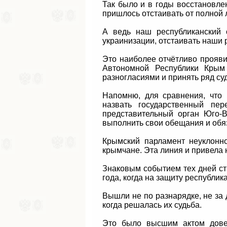
Так было и в годы восстановлен
пришлось отстаивать от полной 
А ведь наш республиканский с
украинизации, отстаивать наши 
Это наиболее отчётливо прояви
Автономной Республики Крым
разногласиями и принять ряд су
Напомню, для сравнения, что 
назвать государственный пе
представительный орган Юго-В
выполнить свои обещания и обя
Крымский парламент неуклонно
крымчане. Эта линия и привела 
Знаковым событием тех дней ст
года, когда на защиту республи
Вышли не по разнарядке, не за д
когда решалась их судьба.
Это было высшим актом довер