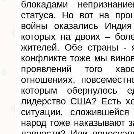
блокадами непризнание
статуса. Но вот на про
войны оказались Индия
которых на двоих – бол
жителей. Обе страны - 
конфликте тоже мы винов
проявлений того ха
отношениях, повсеместн
которым обернулось ед
лидерство США? Есть хо
ситуации, сложившейся
народ тоже наказывают з
давности? Или венесуэл