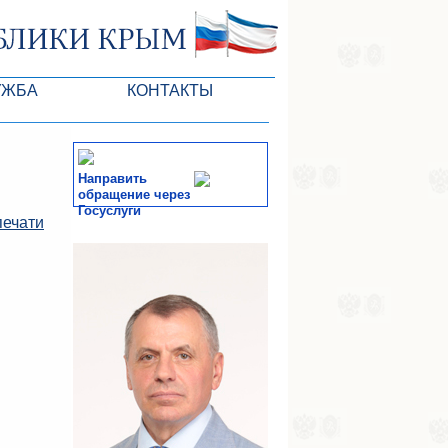
УЖБА
КОНТАКТЫ
РК
Направить
обращение через
Госуслуги
печати
ктов ГС
СМИ
-службы