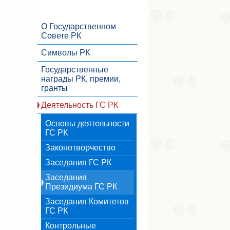
О Государственном
Совете РК
Символы РК
Государственные
награды РК, премии,
гранты
Деятельность ГС РК
Основы деятельности
ГС РК
Законотворчество
Заседания ГС РК
Заседания
Президиума ГС РК
Заседания Комитетов
ГС РК
Контрольные