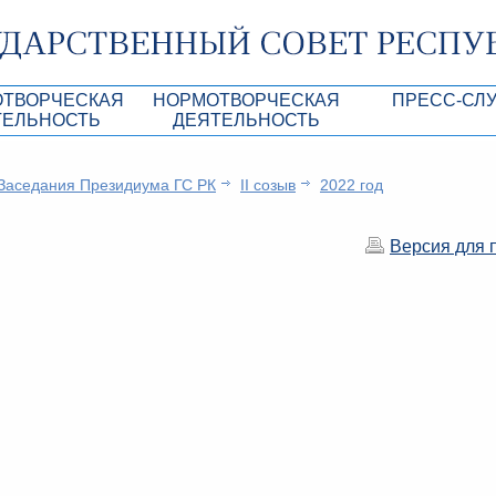
ОТВОРЧЕСКАЯ
НОРМОТВОРЧЕСКАЯ
ПРЕСС-СЛ
ТЕЛЬНОСТЬ
ДЕЯТЕЛЬНОСТЬ
роекты
Нормативные правовые и иные акты ГС 
Анонсы
Заседания Президиума ГС РК
II созыв
2022 год
Республики Крым
Повестки дня
Лента новостей
Aкты Президиума ГС РК
Фотогалерея
Версия для 
рупционная экспертиза
Проекты нормативных правовых и иных а
Аккредитация 
РК
имая антикоррупционная экспертиза
Контакты пресс
ация
конодательного процесса в РК
ка законотворчества