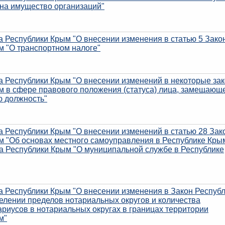
 на имущество организаций"
а Республики Крым "О внесении изменения в статью 5 Зако
м "О транспортном налоге"
на Республики Крым "О внесении изменений в некоторые за
м в сфере правового положения (статуса) лица, замещающ
ю должность"
а Республики Крым "О внесении изменений в статью 28 Зак
м "Об основах местного самоуправления в Республике Кры
на Республики Крым "О муниципальной службе в Республике
а Республики Крым "О внесении изменения в Закон Респуб
елении пределов нотариальных округов и количества
риусов в нотариальных округах в границах территории
м"