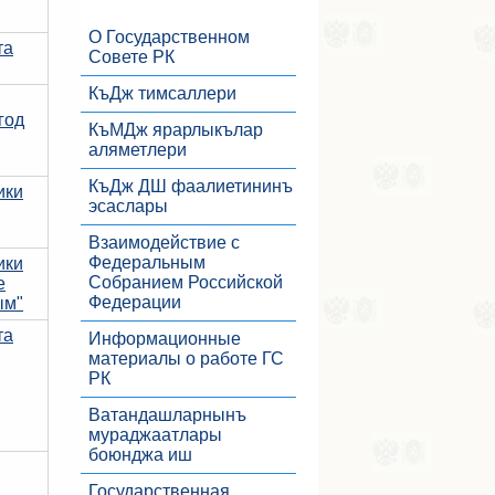
О Государственном
та
Совете РК
КъДж тимсаллери
год
КъМДж ярарлыкълар
аляметлери
КъДж ДШ фаалиетининъ
ики
эсаслары
Взаимодействие с
Федеральным
ики
Собранием Российской
е
Федерации
ым"
та
Информационные
материалы о работе ГС
РК
Ватандашларнынъ
мураджаатлары
боюнджа иш
Государственная