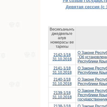
I-й созыв Государст
Девятая сессия (с 
Весикъанынъ
джедвельге
алув
номерасы ве
тарихы
О Законе Респу
2142-1/18
"Об установлени
31.10.2018
Республики Кры
2141-1/18
О Законе Респуб
31.10.2018
Республики Кры
2140-1/18
О Законе Респуб
31.10.2018
Республики Кры
О Законе Респу
2139-1/18
Республики Кры
31.10.2018
государственну
2138-1/18
О Законе Респу