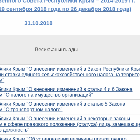
венного Совета Республики Крым – 2014-2019 гг.
19 сентября 2018 года по 26 декабря 2018 года)
31.10.2018
Весикъанынъ ады
блики Крым "О внесении изменений в Закон Республики Кр
и ставки единого сельскохозяйственного налога на террит
м"
лики Крым "О внесении изменений в статьи 4 и 6 Закона
м "О налоге на имущество организаций"
лики Крым "О внесении изменений в статью 5 Закона
м "О транспортном налоге"
блики Крым "О внесении изменений в некоторые законы
м в сфере правового положения (статуса) лица, замещающ
ю должность"
блики Крым "Об установлении величины прожиточного