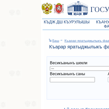
КЪДЖ ДШ КЪУРУЛЫШЫ
КЪАН
Ф
КъМДж ЮР реберлери
Законоп
Баш
Къарар яратыджылыкъ фа
КъМДж ЮР Президиумы
Бюджет 
Къарар яратыджылыкъ ф
Депутатлар корпусы
Законы
КъМДж ЮР даимий комиссиялары
Антикор
Весикъанынъ шекли
КъМДж ЮР депутатлар фракцияла
Независ
Весикъанынъ саны
КъМДж ЮР аппараты
Информ
Советники Председателя ГС РК
Схема за
Управление делами ГС РК
Статисти
Поиск депутата по округу