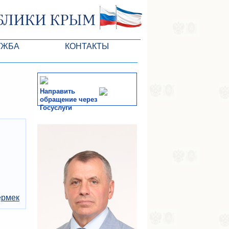
УЖБА
КОНТАКТЫ
ктлары
Направить
обращение через
Госуслуги
СМИ
-службы
ермек