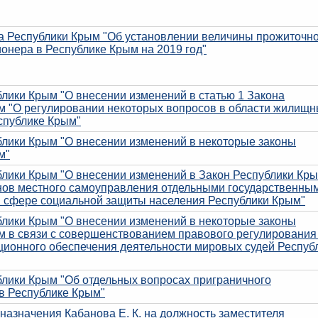
на Республики Крым "Об установлении величины прожиточн
онера в Республике Крым на 2019 год"
лики Крым "О внесении изменений в статью 1 Закона
м "О регулировании некоторых вопросов в области жилищ
спублике Крым"
блики Крым "О внесении изменений в некоторые законы
м"
блики Крым "О внесении изменений в Закон Республики Кры
нов местного самоуправления отдельными государственны
 сфере социальной защиты населения Республики Крым"
блики Крым "О внесении изменений в некоторые законы
м в связи с совершенствованием правового регулирования
ционного обеспечения деятельности мировых судей Респуб
блики Крым "Об отдельных вопросах приграничного
 в Республике Крым"
назначения Кабанова Е. К. на должность заместителя