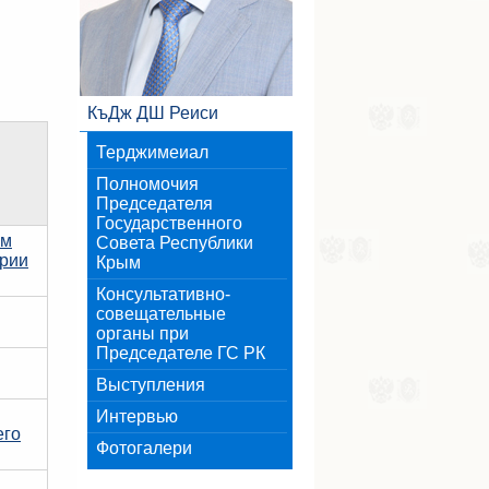
КъДж ДШ Реиси
Терджимеиал
Полномочия
Председателя
Государственного
ым
Совета Республики
ории
Крым
Консультативно-
совещательные
органы при
Председателе ГС РК
Выступления
Интервью
его
Фотогалери