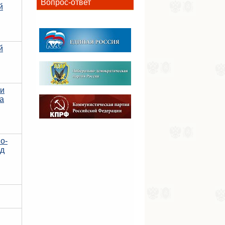
Вопрос-ответ
й
й
 и
а
о-
од