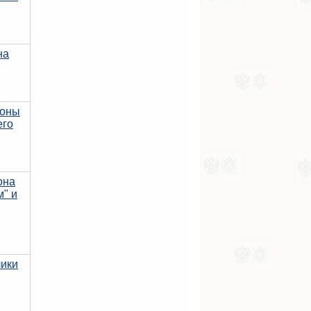
на
коны
его
она
м" и
лики