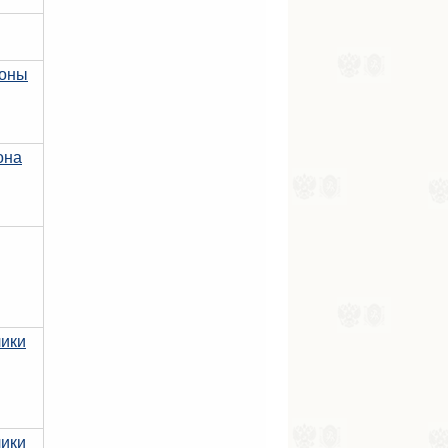
коны
она
лики
лики