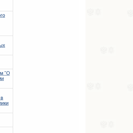
ого
ных
м "О
ми
 в
лики