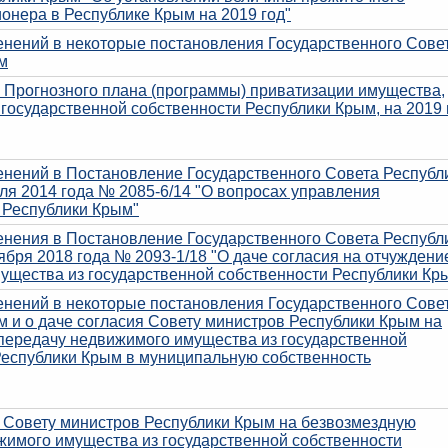
онера в Республике Крым на 2019 год"
енений в некоторые постановления Государственного Сове
м
 Прогнозного плана (программы) приватизации имущества,
государственной собственности Республики Крым, на 2019 
енений в Постановление Государственного Совета Республ
ля 2014 года № 2085-6/14 "О вопросах управления
 Республики Крым"
енения в Постановление Государственного Совета Республ
ября 2018 года № 2093-1/18 "О даче согласия на отчуждени
ущества из государственной собственности Республики Кр
енений в некоторые постановления Государственного Сове
 и о даче согласия Совету министров Республики Крым на
передачу недвижимого имущества из государственной
Республики Крым в муниципальную собственность
я Совету министров Республики Крым на безвозмездную
жимого имущества из государственной собственности