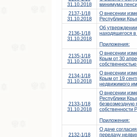
31.10.2018
минимума пенси
2137-1/18
О внесении изм
31.10.2018
Республики Кры
Об утверждении
2136-1/18
находящегося в 
31.10.2018
Приложения:
О внесении изм
2135-1/18
Крым от 30 апре
31.10.2018
собственностью
О внесении изм
2134-1/18
Крым от 19 сент
31.10.2018
недвижимого им
О внесении изм
Республики Крым
2133-1/18
безвозмездную 
31.10.2018
собственности 
Приложения:
О даче согласи
2132-1/18
передачу недви