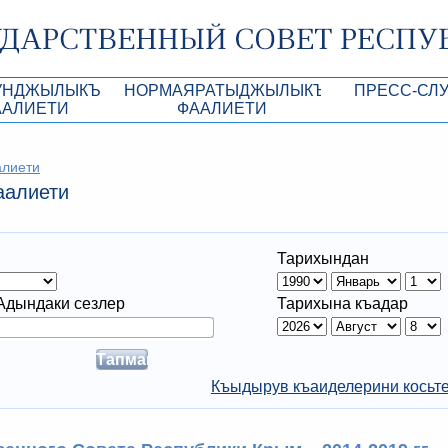
УНДЖЫЛЫКЪ
НОРМАЯРАТЫДЖЫЛЫКЪ
ПРЕСС-СЛ
ААЛИЕТИ
ФААЛИЕТИ
роекты
КъМДж ЮР норматив-укъукъий ве дигер а
Анонсы
алиети
Республики Крым
Кунь тертиплери
Лента новостей
аалиети
КъМДж ЮР Президиумынынъ актлары
Фотогалерея
рупционная экспертиза
КъМДж ЮР норматив-укъукъий ве дигер
Аккредитация 
Тарихындан
актларнынъ лейихалары
ры
имая антикоррупционная экспертиза
Контакты пресс
Адындаки сезлер
Тарихына къадар
ация
конодательного процесса в РК
ка законотворчества
Къыдырув къаиделерини косьт