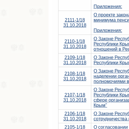
Приложения:
О проекте зако
2111-1/18
минимума пенси
31.10.2018
Приложения:
О Законе Респуб
2110-1/18
Республики Кры
31.10.2018
отношений в Ре
2109-1/18
О Законе Респу
31.10.2018
Республики Кры
О Законе Респу
2108-1/18
наделении орга
31.10.2018
полномочиями в
О Законе Респу
2107-1/18
Республики Кры
31.10.2018
сфере организа
Крым"
2106-1/18
О Законе Респу
31.10.2018
сотрудничества
2105-1/18
О согласовании 