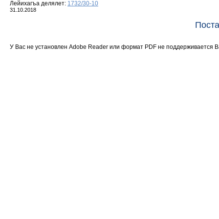
Лейихагъа делялет:
1732/30-10
31.10.2018
Поста
У Вас не установлен Adobe Reader или формат PDF не поддерживается 