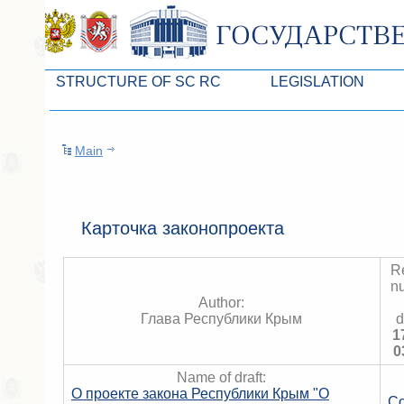
STRUCTURE OF SC RC
LEGISLATION
Leaders of SC ARC
Законопроекты
Main
Presidium of SC ARC
Бюджет Республики Кры
Deputies of SC ARC
Законы
Permanent commissions of SC ARC
Антикоррупционная эксп
Карточка законопроекта
Deputy factions of SC ARC
Независимая антикорруп
Re
Apparatus of SC of the ARC
Информация
n
Author:
Советники Председателя ГС РК
Схема законодательного
Глава Республики Крым
d
1
Управление делами ГС РК
Статистика законотворч
0
Name of draft:
Поиск депутата по округу
О проекте закона Республики Крым "О
Co