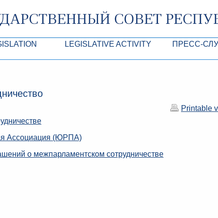
GISLATION
LEGISLATIVE ACTIVITY
ПРЕСС-СЛ
роекты
Normative legal and other acts of SC of the
Анонсы
Республики Крым
Agendas
Лента новостей
дничество
Acts of Presidium of SC of the ARC
Фотогалерея
Printable 
рупционная экспертиза
Drafts of normative legal acts and other acts 
Аккредитация 
рудничестве
ARC
имая антикоррупционная экспертиза
Контакты пресс
ая Ассоциация (ЮРПА)
ация
ашений о межпарламентском сотрудничестве
конодательного процесса в РК
ка законотворчества