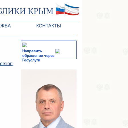
УЖБА
КОНТАКТЫ
 ARC
Направить
обращение через
Госуслуги
version
of the VR
СМИ
-службы