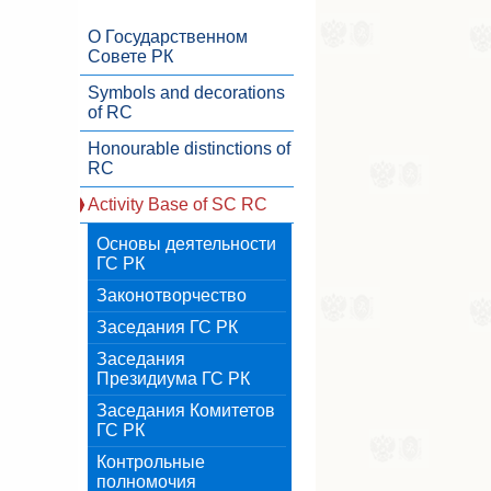
О Государственном
Совете РК
Symbols and decorations
of RC
Honourable distinctions of
RC
Activity Base of SC RC
Основы деятельности
ГС РК
Законотворчество
Заседания ГС РК
Заседания
Президиума ГС РК
Заседания Комитетов
ГС РК
Контрольные
полномочия