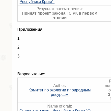
Республики Крым".
Результат рассмотрения:
Принят проект закона ГС РК в первом
чтении
Приложения:
1.
2.
3.
Второе чтение:
R
Author:
num
Комитет по экологии иприродным
o
ресурсам
3
Name of draft:
О проекте закона Республики Крым "О