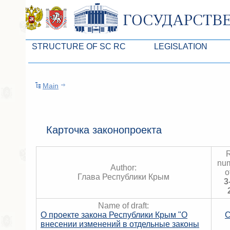
STRUCTURE OF SC RC
LEGISLATION
Leaders of SC ARC
Законопроекты
Main
Presidium of SC ARC
Бюджет Республики Кры
Deputies of SC ARC
Законы
Permanent commissions of SC ARC
Антикоррупционная эксп
Карточка законопроекта
Deputy factions of SC ARC
Независимая антикорруп
R
Apparatus of SC of the ARC
Информация
num
Author:
o
Глава Республики Крым
Советники Председателя ГС РК
Схема законодательного
3
Управление делами ГС РК
Статистика законотворч
Name of draft:
О проекте закона Республики Крым "О
C
Поиск депутата по округу
внесении изменений в отдельные законы