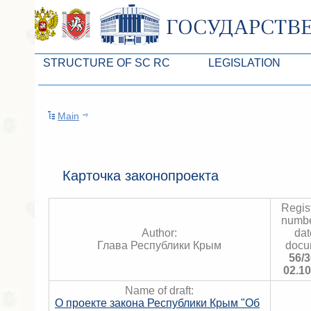
STRUCTURE OF SC RC
LEGISLATION
Leaders of SC ARC
Законопроекты
Main
Presidium of SC ARC
Бюджет Республики Кры
Deputies of SC ARC
Законы
Permanent commissions of SC ARC
Антикоррупционная эксп
Карточка законопроекта
Deputy factions of SC ARC
Независимая антикорруп
Regist
Apparatus of SC of the ARC
Информация
numbe
Author:
dat
Советники Председателя ГС РК
Схема законодательного
Глава Республики Крым
docu
56/3
Управление делами ГС РК
Статистика законотворч
02.10
Name of draft:
Поиск депутата по округу
О проекте закона Республики Крым "Об