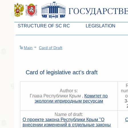
STRUCTURE OF SC RC
LEGISLATION
Leaders of SC ARC
Законопроекты
Main
Card of Draft
Presidium of SC ARC
Бюджет Республики Кры
Deputies of SC ARC
Законы
Permanent commissions of SC ARC
Антикоррупционная эксп
Card of legislative act's draft
Deputy factions of SC ARC
Независимая антикорруп
R
Apparatus of SC of the ARC
Информация
Author s:
num
Глава Республики Крым ,
Комитет по
o
Советники Председателя ГС РК
Схема законодательного
экологии иприродным ресурсам
3
Управление делами ГС РК
Статистика законотворч
Name of draft:
О проекте закона Республики Крым "О
C
Поиск депутата по округу
внесении изменений в отдельные законы