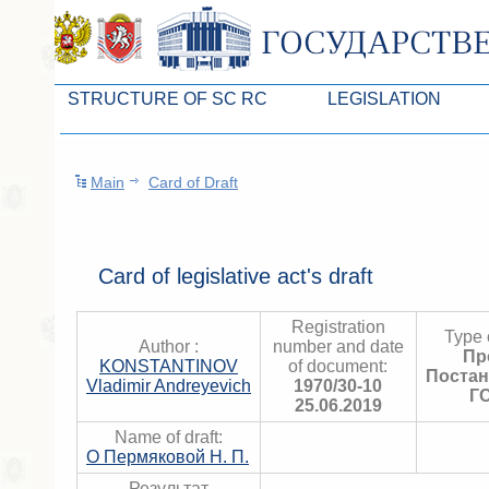
STRUCTURE OF SC RC
LEGISLATION
Leaders of SC ARC
Законопроекты
Main
Card of Draft
Presidium of SC ARC
Бюджет Республики Кры
Deputies of SC ARC
Законы
Permanent commissions of SC ARC
Антикоррупционная эксп
Card of legislative act's draft
Deputy factions of SC ARC
Независимая антикорруп
Registration
Type o
Apparatus of SC of the ARC
Информация
Author :
number and date
Пр
KONSTANTINOV
of document:
Поста
Советники Председателя ГС РК
Схема законодательного
Vladimir Andreyevich
1970/30-10
Г
25.06.2019
Управление делами ГС РК
Статистика законотворч
Name of draft:
О Пермяковой Н. П.
Поиск депутата по округу
Результат